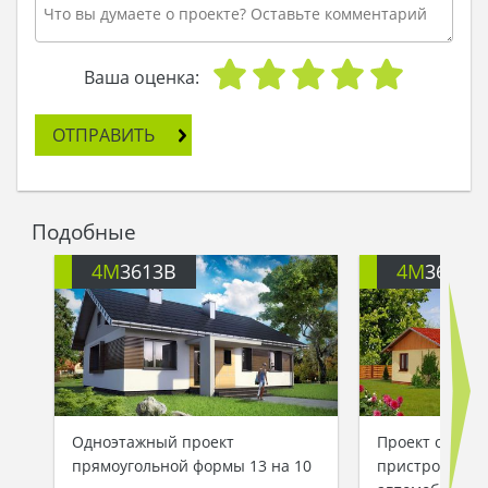
- Вот он и станет владельцем этого особняка, -
решила Розинда и подула на проект.
А тем временем на фермерском дворе залаял
пес. Фермер обернулся, чтобы посмотреть, кто
Ваша оценка:
же пришел в такую рань, и на месте своей
лачуги увидел совершенно новый красивый
ОТПРАВИТЬ
дом. Оранжевые стены излучали тепло, а
красивый фасад притягивал взгляд. Он не
поверил своим глазам и бросился к дому: а
вдруг тот не настоящий? Но дом оказался
Подобные
капитальным, реальным, и теперь никуда не
собирался испаряться с участка. А Розинда
4M
3613B
4M
3613
захлопнула шкатулку и произнесла:
- Теперь жди нового дня, а сегодня мы подарили
новый дом…
Одноэтажный проект
Проект одноэт
прямоугольной формы 13 на 10
пристроенным