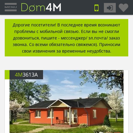
Дорогие посетители! В последнее время возникают
проблемы с мобильной связью. Если вы не смогли
дозвониться, пишите - мессенджер/ эл.почта/ заказ
звонка. Со всеми обязательно свяжемся). Приносим
свои извинения за временные неудобства.
4M
3613A