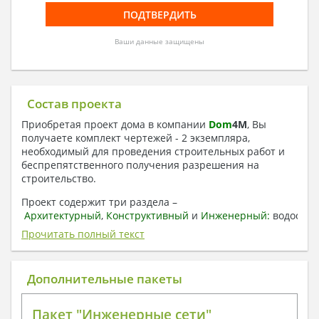
Ваши данные защищены
Состав проекта
Приобретая проект дома в компании
Dom
4
M
, Вы
получаете комплект чертежей - 2 экземпляра,
необходимый для проведения строительных работ и
беспрепятственного получения разрешения на
строительство.
Проект содержит три раздела –
Архитектурный
,
Конструктивный
и
Инженерный:
водоснаб
отопление, вентиляция, канализация,
Прочитать полный текст
электроснабжение (приобретается за дополнительную
плату) + Пояснительная записка.
Дополнительные пакеты
1. Архитектурный раздел:
Общие данные по проекту
Пакет "Инженерные сети"
План координационных осей