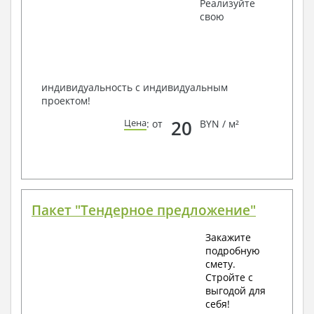
Получить профессиональную консультацию у
Реализуйте
наших специалистов, Вы можете любым
свою
способом связи: закажите обратный звонок,
по viber, e-mail, телефон -
наши контакты
.
Всегда рады Вам помочь!
индивидуальность с индивидуальным
проектом!
20
Цена
: от
BYN / м²
Пакет "Тендерное предложение"
Закажите
подробную
смету.
Стройте с
выгодой для
себя!