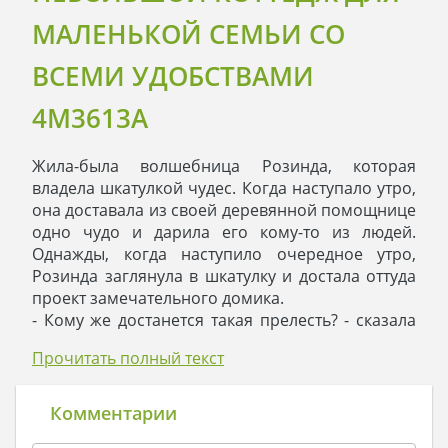
МАЛЕНЬКОЙ СЕМЬИ СО
ВСЕМИ УДОБСТВАМИ
4M3613A
Жила-была волшебница Розинда, которая
владела шкатулкой чудес. Когда наступало утро,
она доставала из своей деревянной помощнице
одно чудо и дарила его кому-то из людей.
Однажды, когда наступило очередное утро,
Розинда заглянула в шкатулку и достала оттуда
проект замечательного домика.
- Кому же достанется такая прелесть? - сказала
она самой себе, любуясь прекрасным домом.
Прочитать полный текст
Затем Розинда обратила взор на землю и
увидела трудягу-фермера, который выращивал
урожай и жил в покосившейся от старости и
Комментарии
времени лачуги.