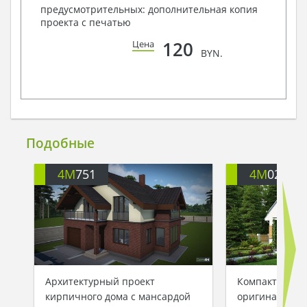
предусмотрительных: дополнительная копия
проекта с печатью
120
Цена
BYN.
Подобные
4M
751
4M
024
Архитектурный проект
Компактный к
кирпичного дома с мансардой
оригинальным