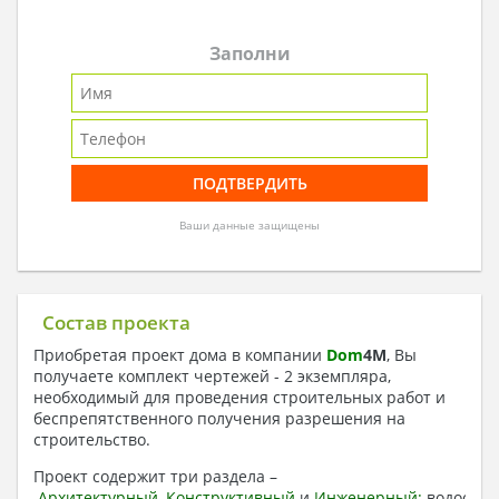
Заполни
Ваши данные защищены
Состав проекта
Приобретая проект дома в компании
Dom
4
M
, Вы
получаете комплект чертежей - 2 экземпляра,
необходимый для проведения строительных работ и
беспрепятственного получения разрешения на
строительство.
Проект содержит три раздела –
Архитектурный
,
Конструктивный
и
Инженерный:
водоснаб