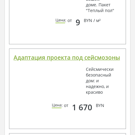
доме. Пакет
"Теплый пол"
9
Цена
: от
BYN / м²
Адаптация проекта под сейсмозоны
Сейсмически
безопасный
дом: и
надежно, и
красиво
1 670
Цена
: от
BYN