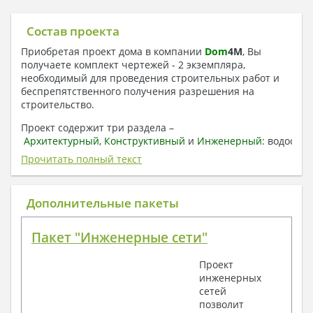
Состав проекта
Приобретая проект дома в компании
Dom
4
M
, Вы
получаете комплект чертежей - 2 экземпляра,
необходимый для проведения строительных работ и
беспрепятственного получения разрешения на
строительство.
Проект содержит три раздела –
Архитектурный
,
Конструктивный
и
Инженерный:
водоснаб
отопление, вентиляция, канализация,
Прочитать полный текст
электроснабжение (приобретается за дополнительную
плату) + Пояснительная записка.
Дополнительные пакеты
1. Архитектурный раздел:
Общие данные по проекту
Пакет "Инженерные сети"
План координационных осей
Поэтажные кладочные планы
Проект
Поэтажные маркировочные планы с
инженерных
экспликацией помещений
сетей
План кровли
позволит
Разрезы и состав конструкций