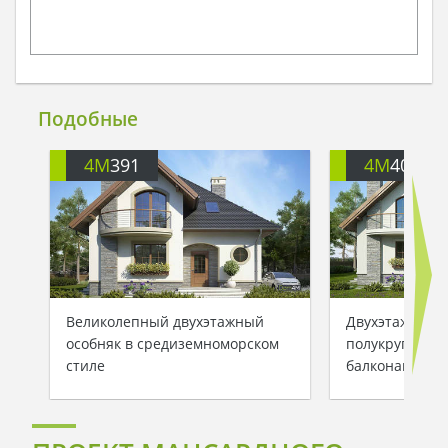
Подобные
4M
391
4M
401
Великолепный двухэтажный
Двухэтажный 
особняк в средиземноморском
полукруглыми
стиле
балконами