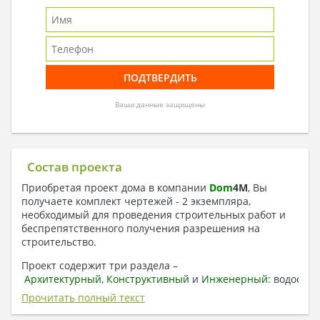
Ваши данные защищены
Состав проекта
Приобретая проект дома в компании
Dom
4
M
, Вы
получаете комплект чертежей - 2 экземпляра,
необходимый для проведения строительных работ и
беспрепятственного получения разрешения на
строительство.
Проект содержит три раздела –
Архитектурный
,
Конструктивный
и
Инженерный:
водоснаб
отопление, вентиляция, канализация,
Прочитать полный текст
электроснабжение (приобретается за дополнительную
плату) + Пояснительная записка.