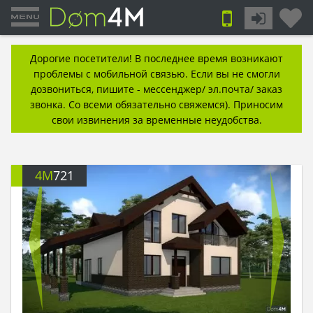
Дорогие посетители! В последнее время возникают
проблемы с мобильной связью. Если вы не смогли
дозвониться, пишите - мессенджер/ эл.почта/ заказ
звонка. Со всеми обязательно свяжемся). Приносим
свои извинения за временные неудобства.
4M
721