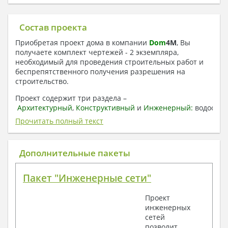
Состав проекта
Приобретая проект дома в компании
Dom
4
M
, Вы
получаете комплект чертежей - 2 экземпляра,
необходимый для проведения строительных работ и
беспрепятственного получения разрешения на
строительство.
Проект содержит три раздела –
Архитектурный
,
Конструктивный
и
Инженерный:
водоснаб
отопление, вентиляция, канализация,
Прочитать полный текст
электроснабжение (приобретается за дополнительную
плату) + Пояснительная записка.
Дополнительные пакеты
1. Архитектурный раздел:
Общие данные по проекту
Пакет "Инженерные сети"
План координационных осей
Поэтажные кладочные планы
Проект
Поэтажные маркировочные планы с
инженерных
экспликацией помещений
сетей
План кровли
позволит