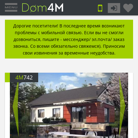
Дорогие посетители! В последнее время возникают
проблемы с мобильной связью. Если вы не смогли
дозвониться, пишите - мессенджер/ эл.почта/ заказ
звонка. Со всеми обязательно свяжемся). Приносим
свои извинения за временные неудобства.
4M
742