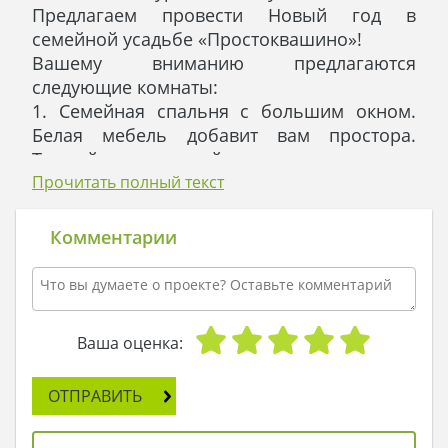
Предлагаем провести Новый год в
семейной усадьбе «Простоквашино»!
Вашему вниманию предлагаются
следующие комнаты:
1. Семейная спальня с большим окном.
Белая мебель добавит вам простора.
Теплый деревянный пол согреет ваши
босые ножки.
Прочитать полный текст
2. Спальня студенческая для молодежи с
интерактивными картинами на стенах и
Комментарии
большим окном, выходящим в сад.
3. Угловая спальня Ноктюрн с большой
библиотекой и оригинальным
освещением.
Ваша оценка:
Техническая оснащенность кухни позволит
вам побаловать себя самыми
ОТПРАВИТЬ
изысканными разносолами. А зажженный
камин в гостиной добавит капельку тепла и
света в вашу хлопотливую ежедневность.