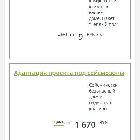
комфортный
климат в
вашем
доме. Пакет
"Теплый пол"
9
Цена
: от
BYN / м²
Адаптация проекта под сейсмозоны
Сейсмически
безопасный
дом: и
надежно, и
красиво
1 670
Цена
: от
BYN