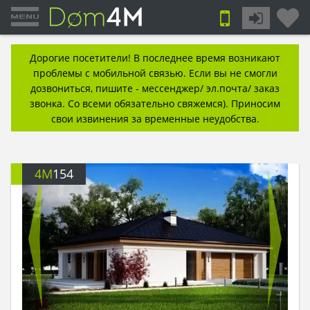
Дорогие посетители! В последнее время возникают
проблемы с мобильной связью. Если вы не смогли
дозвониться, пишите - мессенджер/ эл.почта/ заказ
звонка. Со всеми обязательно свяжемся). Приносим
свои извинения за временные неудобства.
4M
154