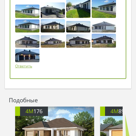
ты будешь ворчать, как долго я выбираю
вазоны.
Марк посмотрел на Милу, укрыл ее пледом и
исчез…
Мила открыла глаза. На улице почти стемнело, и
рядом показался Марк.
- Не поверишь: мне приснился сон, будто мы
построили здесь дом, - сказала она.
- А тебе не приснилось, - ответил Марк. – Ты
просто очень хотела спать, а я решил
Ответить
рассказать тебе сказку, которая скоро станет
реальностью…
Подобные
4M
176
4M
896