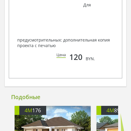
Для
предусмотрительных: дополнительная копия
проекта с печатью
120
Цена
BYN.
Подобные
4M
176
4M
896