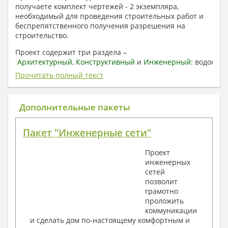
получаете комплект чертежей - 2 экземпляра,
необходимый для проведения строительных работ и
беспрепятственного получения разрешения на
строительство.
Проект содержит три раздела –
Архитектурный
,
Конструктивный
и
Инженерный:
водоснаб
отопление, вентиляция, канализация,
Прочитать полный текст
электроснабжение (приобретается за дополнительную
плату) + Пояснительная записка.
Дополнительные пакеты
1. Архитектурный раздел:
Общие данные по проекту
Пакет "Инженерные сети"
План координационных осей
Поэтажные кладочные планы
Проект
Поэтажные маркировочные планы с
инженерных
экспликацией помещений
сетей
План кровли
позволит
Разрезы и состав конструкций
грамотно
Фасады с ведомостью внешних отделок
проложить
Элементы проемов – спецификация
коммуникации
Ведомость перемычек – сечения и
и сделать дом по-настоящему комфортным и
спецификация