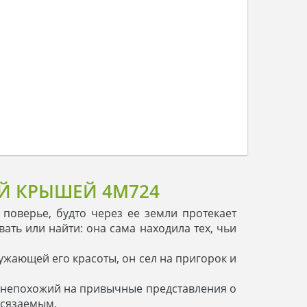
Й КРЫШЕЙ 4M724
о поверье, будто через ее земли протекает
ать или найти: она сама находила тех, чьи
ужающей его красоты, он сел на пригорок и
ом непохожий на привычные представления о
осязаемым.