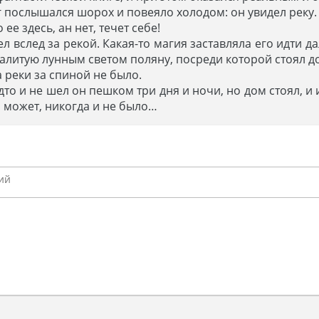
ог послышался шорох и повеяло холодом: он увидел реку.
 ее здесь, ан нет, течет себе!
л вслед за рекой. Какая-то магия заставляла его идти д
залитую лунным светом поляну, посреди которой стоял 
а реки за спиной не было.
то и не шел он пешком три дня и ночи, но дом стоял, и 
, может, никогда и не было…