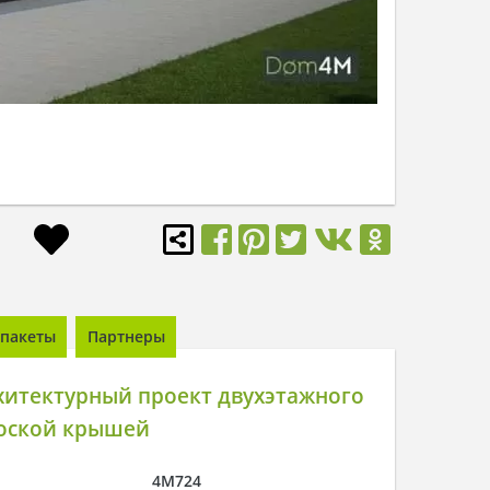
пакеты
Партнеры
хитектурный проект двухэтажного
лоской крышей
4M724