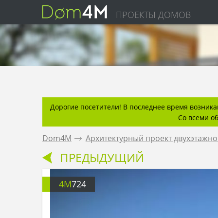
ПРОЕКТЫ ДОМОВ
Дорогие посетители! В последнее время возникаю
Со всеми о
Dom4M
.
Архитектурный проект двухэтажно
ПРЕДЫДУЩИЙ
4M
724