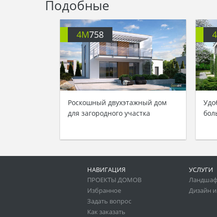
Подобные
4M
758
Роскошный двухэтажный дом
Удо
для загородного участка
бол
НАВИГАЦИЯ
УСЛУГИ
ПРОЕКТЫ ДОМОВ
Ландшаф
Избранное
Дизайн и
Задать вопрос
Как заказать