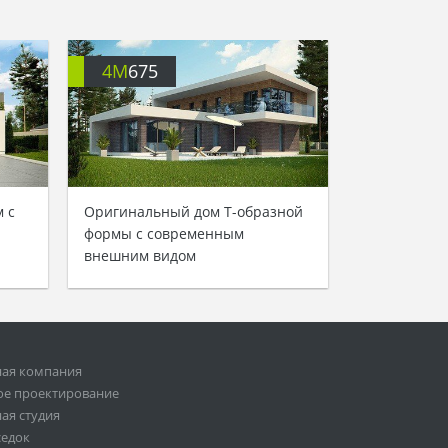
4M
675
 с
Оригинальный дом Т-образной
формы с современным
внешним видом
ная компания
ое проектирование
ая студия
седок