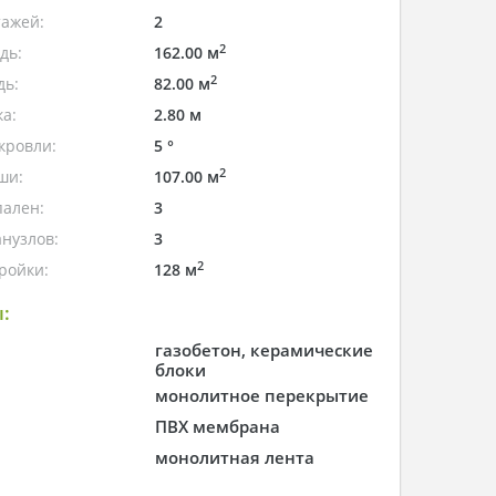
тажей:
2
2
дь:
162.00 м
2
дь:
82.00 м
а:
2.80 м
кровли:
5 °
2
ши:
107.00 м
пален:
3
нузлов:
3
2
ройки:
128 м
:
газобетон, керамические
блоки
монолитное перекрытие
ПВХ мембрана
монолитная лента