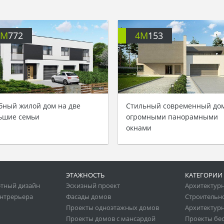
4M
772
4M
153
бный жилой дом на две
Стильный современный дом
ьшие семьи
огромными панорамными
окнами
ЭТАЖНОСТЬ
КАТЕГОРИИ
тный дизайн
Эскизный проект
Архитектур
нтрерьера
Фасады домов
Строительн
Проекты одноэтажных домов
Архитектурн
Проекты домов с мансардой
Проекты бе