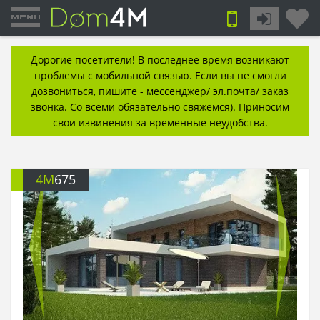
Дорогие посетители! В последнее время возникают
проблемы с мобильной связью. Если вы не смогли
дозвониться, пишите - мессенджер/ эл.почта/ заказ
звонка. Со всеми обязательно свяжемся). Приносим
свои извинения за временные неудобства.
4M
675