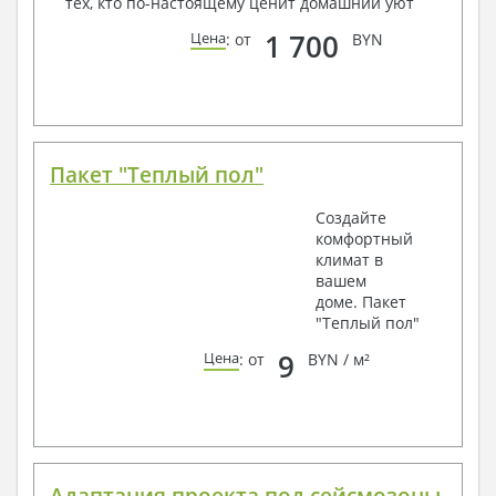
тех, кто по-настоящему ценит домашний уют
1 700
Цена
: от
BYN
Пакет "Теплый пол"
Создайте
комфортный
климат в
вашем
доме. Пакет
"Теплый пол"
9
Цена
: от
BYN / м²