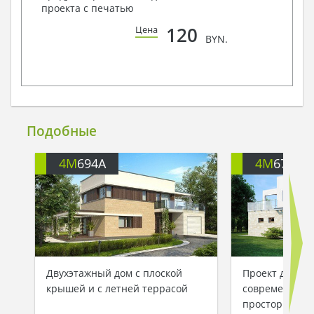
проекта с печатью
120
Цена
BYN.
Подобные
4M
694A
4M
674
Двухэтажный дом с плоской
Проект двухэт
крышей и с летней террасой
современного 
просторной т