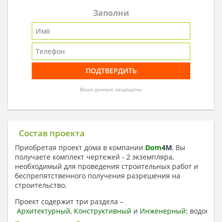
Заполни
Ваши данные защищены
Состав проекта
Приобретая проект дома в компании
Dom
4
M
, Вы
получаете комплект чертежей - 2 экземпляра,
необходимый для проведения строительных работ и
беспрепятственного получения разрешения на
строительство.
Проект содержит три раздела –
Архитектурный
,
Конструктивный
и
Инженерный:
водоснаб
отопление, вентиляция, канализация,