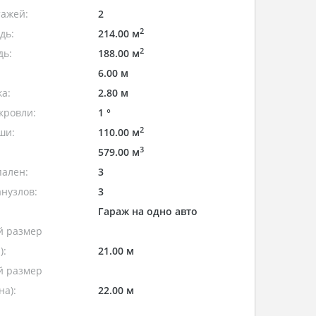
тажей:
2
2
дь:
214.00 м
2
дь:
188.00 м
6.00 м
а:
2.80 м
кровли:
1 °
2
ши:
110.00 м
3
579.00 м
пален:
3
нузлов:
3
Гараж на одно авто
 размер
):
21.00 м
 размер
а):
22.00 м