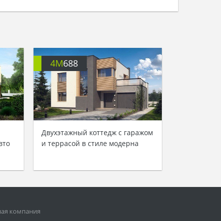
4M
688
Двухэтажный коттедж с гаражом
вто
и террасой в стиле модерна
ная компания