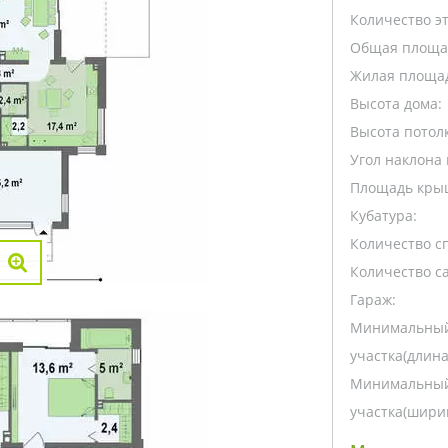
Количество э
Общая площа
Жилая площа
Высота дома:
Высота потолк
Угол наклона 
Площадь кры
Кубатура:
Количество с
Количество са
Гараж:
Минимальный
участка(длина
Минимальный
участка(ширин