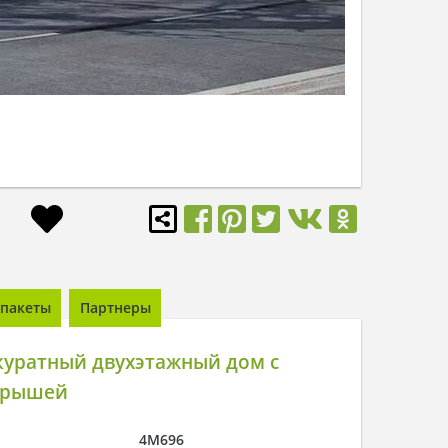
пакеты
Партнеры
куратный двухэтажный дом с
крышей
4M696