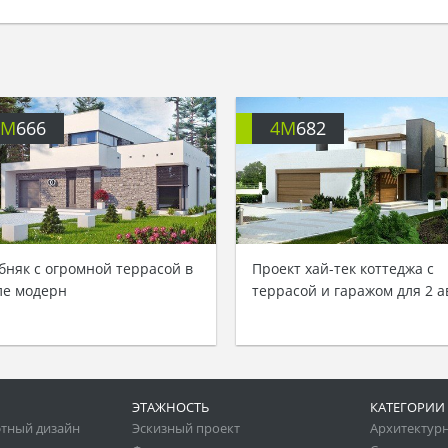
4M
666
4M
682
бняк с огромной террасой в
Проект хай-тек коттеджа с
ле модерн
террасой и гаражом для 2 а
ЭТАЖНОСТЬ
КАТЕГОРИИ
тный дизайн
Эскизный проект
Архитектур