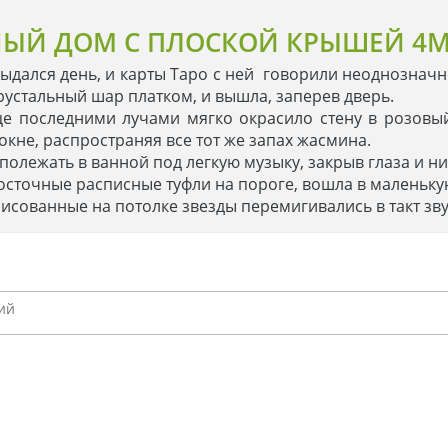
ЫЙ ДОМ С ПЛОСКОЙ КРЫШЕЙ 4M
выдался день, и карты Таро с ней говорили неоднозначно
рустальный шар платком, и вышла, заперев дверь.
це последними лучами мягко окрасило стену в розовый
окне, распространяя все тот же запах жасмина.
о полежать в ванной под легкую музыку, закрыв глаза и ни
восточные расписные туфли на пороге, вошла в маленьк
рисованные на потолке звезды перемигивались в такт зв