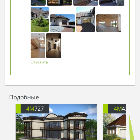
Ответить
Подобные
4M
727
4M
434