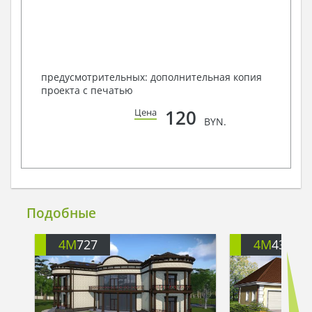
предусмотрительных: дополнительная копия
проекта с печатью
120
Цена
BYN.
Подобные
4M
727
4M
434