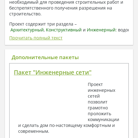
необходимый для проведения строительных работ и
беспрепятственного получения разрешения на
строительство.
Проект содержит три раздела –
Архитектурный
,
Конструктивный
и
Инженерный:
водоснаб
отопление, вентиляция, канализация,
Прочитать полный текст
электроснабжение (приобретается за дополнительную
плату) + Пояснительная записка.
Дополнительные пакеты
1. Архитектурный раздел:
Общие данные по проекту
Пакет "Инженерные сети"
План координационных осей
Поэтажные кладочные планы
Проект
Поэтажные маркировочные планы с
инженерных
экспликацией помещений
сетей
План кровли
позволит
Разрезы и состав конструкций
грамотно
Фасады с ведомостью внешних отделок
проложить
Элементы проемов – спецификация
коммуникации
Ведомость перемычек – сечения и
и сделать дом по-настоящему комфортным и
спецификация
современным.
Экспликация полов
Объемы основных строительных материалов