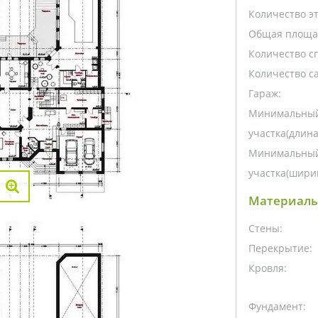
Количество э
Общая площа
Количество с
Количество са
Гараж:
Минимальный
участка(длина
Минимальный
участка(ширин
Материалы
Стены:
Перекрытие:
Кровля:
Фундамент: