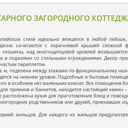
АРНОГО ЗАГОРОДНОГО КОТТЕДЖ
опейском стиле идеально впишется в любой пейзаж, 
дачно сочетаются с коричневой крышей сложной ф
а скошены, над многощипцовой кровлей возвышается о
ам и лоджиями со стильными ограждениями. Декор пр
с частым переплетом.
в. м, поделена между этажами по функциональному назн
одятся на нижнем уровне. Подсобные и бытовые помещ
, что в особняке нет маленьких комнат. Все помещения 
для приемов и банкетов, находится настоящий камин – 
 расположена кухня для приготовления блюд и повсед
иногородних родственников или друзей, приехавших из
торией жильцов. Для каждого из жильцов предусмотре