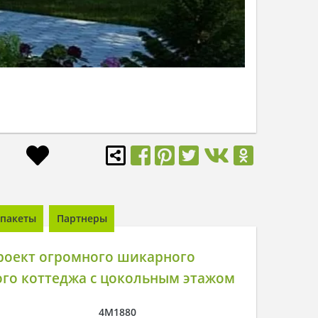
пакеты
Партнеры
роект огромного шикарного
ого коттеджа с цокольным этажом
4M1880