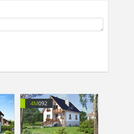
4M
092