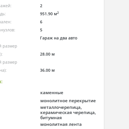
тажей:
2
2
дь:
951.90 м
пален:
6
нузлов:
5
Гараж на два авто
 размер
):
28.00 м
 размер
а):
36.00 м
:
каменные
монолитное перекрытие
металлочерепица,
керамическая черепица,
битумная
монолитная лента