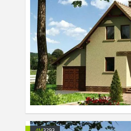
4M
3293