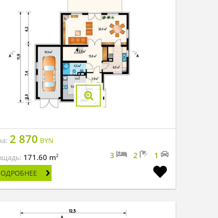
2 870
на:
BYN
3
2
1
2
171.60 m
ощадь:
ПОДРОБНЕЕ