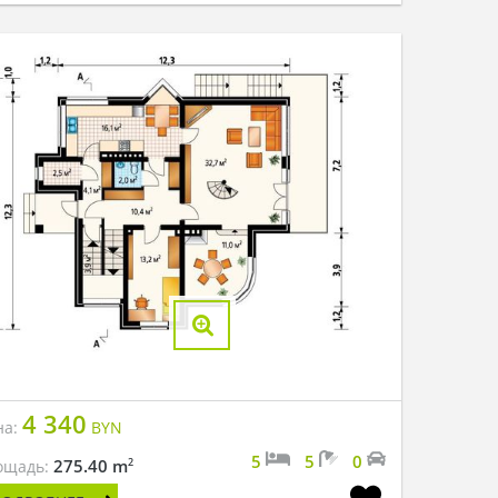
4 340
на:
BYN
5
5
0
2
275.40 m
ощадь: