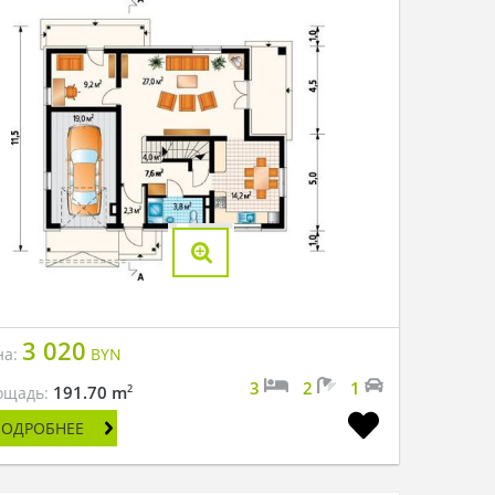
3 020
на:
BYN
3
2
1
2
191.70 m
ощадь:
ПОДРОБНЕЕ