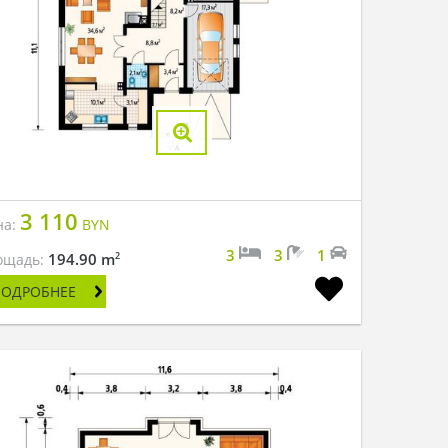
3 110
на:
BYN
3
3
1
2
194.90 m
ощадь:
ПОДРОБНЕЕ