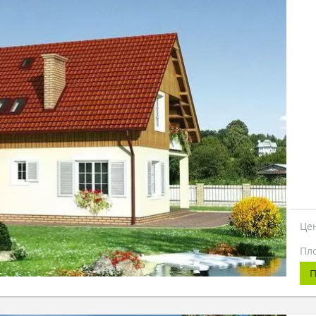
Це
Пл