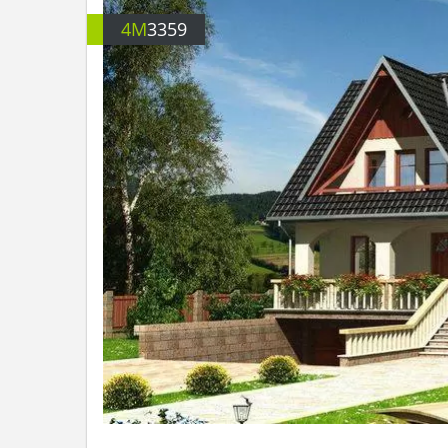
4M
3359