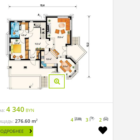
4 340
на:
BYN
4
3
2
2
276.60 m
ощадь:
ПОДРОБНЕЕ