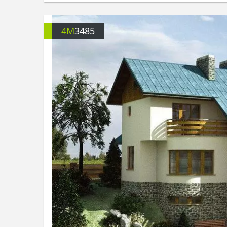
4M
3485