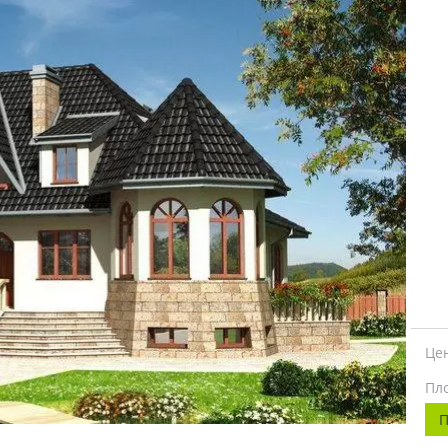
Це
Пл