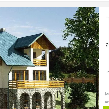
Це
Пл