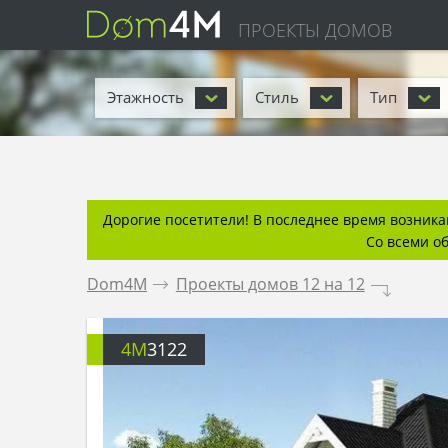
ПРОЕКТЫ ДОМОВ
Этажность
Стиль
Тип
Дорогие посетители! В последнее время возникаю
Со всеми о
Dom4M
.
Проекты домов 12 на 12
.
4M
3122