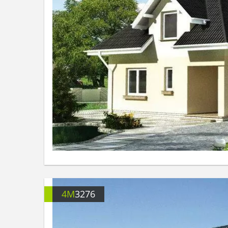
4M
3276