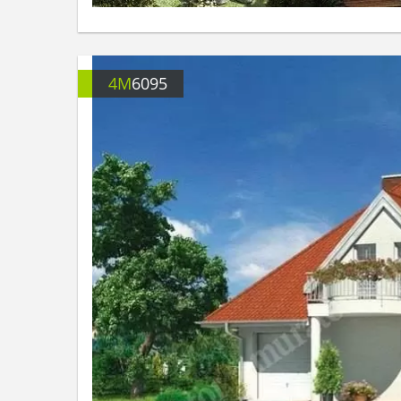
4M
6095