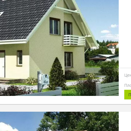
Це
Пл