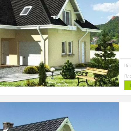
Це
Пл