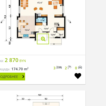
2 870
на:
BYN
3
2
0
2
174.70 m
ощадь:
ПОДРОБНЕЕ