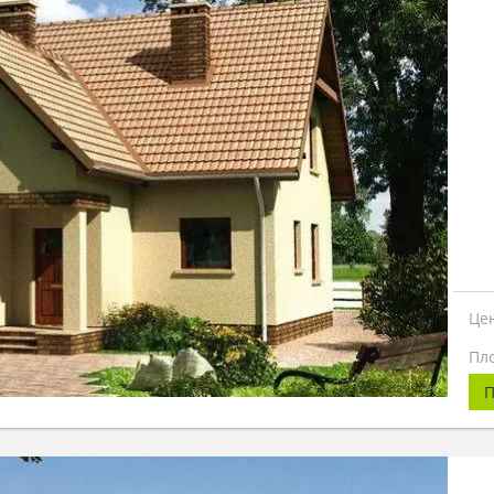
Це
Пл