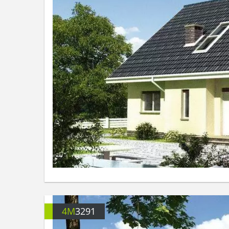
4M
3291