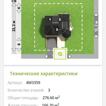
Технические характеристики
Артикул
4M3359
Количество этажей:
3
2
Общая площадь:
276.60 м
2
Жилая площадь:
166.20 м