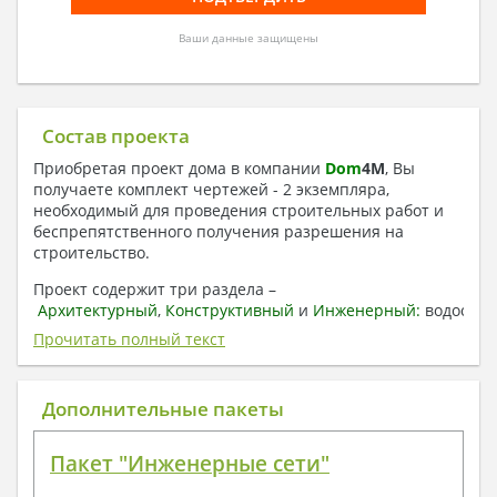
Ваши данные защищены
Состав проекта
Приобретая проект дома в компании
Dom
4
M
, Вы
получаете комплект чертежей - 2 экземпляра,
необходимый для проведения строительных работ и
беспрепятственного получения разрешения на
строительство.
Проект содержит три раздела –
Архитектурный
,
Конструктивный
и
Инженерный:
водоснаб
отопление, вентиляция, канализация,
Прочитать полный текст
электроснабжение (приобретается за дополнительную
плату) + Пояснительная записка.
Дополнительные пакеты
1. Архитектурный раздел:
Общие данные по проекту
Пакет "Инженерные сети"
План координационных осей
Поэтажные кладочные планы