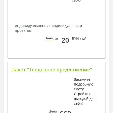
свою
способом связи: закажите обратный звонок,
по viber, e-mail, телефон -
наши контакты
.
Всегда рады Вам помочь!
индивидуальность с индивидуальным
проектом!
20
Цена
: от
BYN / м²
Пакет "Тендерное предложение"
Закажите
подробную
смету.
Стройте с
выгодой для
себя!
Цена