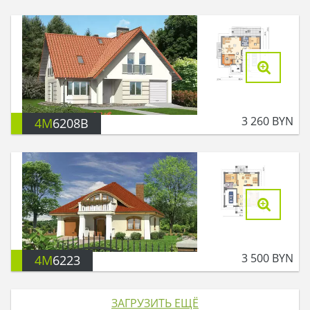
3 260
BYN
4M
6208B
3 500
BYN
4M
6223
ЗАГРУЗИТЬ ЕЩЁ