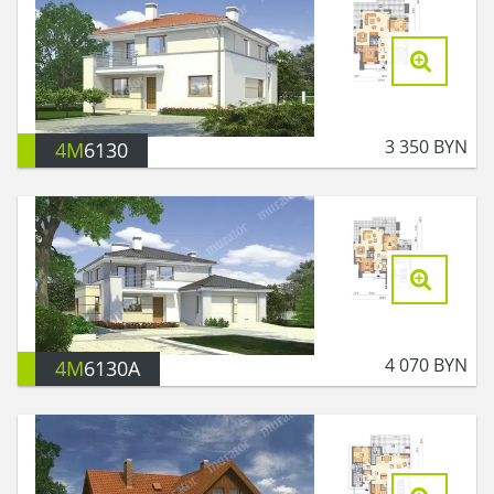
3 350
BYN
4M
6130
4 070
BYN
4M
6130A