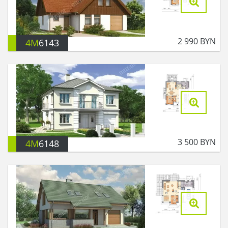
2 990
BYN
4M
6143
3 500
BYN
4M
6148