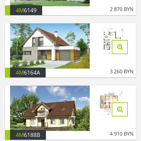
2 870
BYN
4M
6149
3 260
BYN
4M
6164A
4 910
BYN
4M
6188B