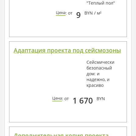
"Теплый пол"
9
Цена
: от
BYN / м²
Адаптация проекта под сейсмозоны
Сейсмически
безопасный
дом: и
надежно, и
красиво
1 670
Цена
: от
BYN
Дополнительная копия проекта