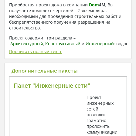
Приобретая проект дома в компании
Dom
4
M
, Вы
получаете комплект чертежей - 2 экземпляра,
необходимый для проведения строительных работ и
беспрепятственного получения разрешения на
строительство.
Проект содержит три раздела –
Архитектурный
,
Конструктивный
и
Инженерный:
водоснаб
отопление, вентиляция, канализация,
Прочитать полный текст
электроснабжение (приобретается за дополнительную
плату) + Пояснительная записка.
Дополнительные пакеты
1. Архитектурный раздел:
Общие данные по проекту
Пакет "Инженерные сети"
План координационных осей
Поэтажные кладочные планы
Проект
Поэтажные маркировочные планы с
инженерных
экспликацией помещений
сетей
План кровли
позволит
Разрезы и состав конструкций
грамотно
Фасады с ведомостью внешних отделок
проложить
Элементы проемов – спецификация
коммуникации
Ведомость перемычек – сечения и