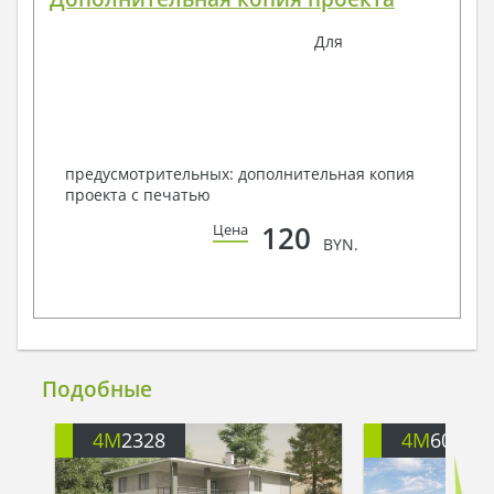
Для
предусмотрительных: дополнительная копия
проекта с печатью
120
Цена
BYN.
Подобные
4M
2328
4M
6094