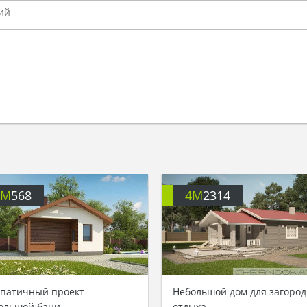
4M
568
4M
2314
патичный проект
Небольшой дом для загород
ольшой бани
отдыха