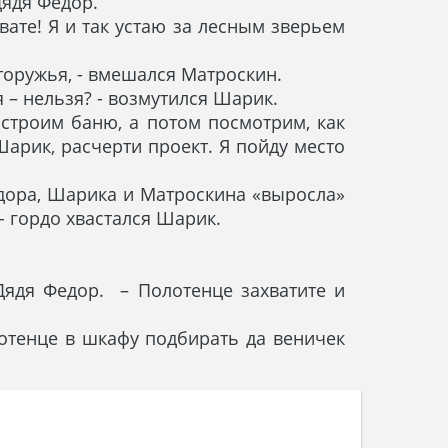
Дядя Федор.
вате! Я и так устаю за лесным зверьем
торужья, - вмешался Матроскин.
 – нельзя? - возмутился Шарик.
построим баню, а потом посмотрим, как
арик, расчерти проект. Я пойду место
едора, Шарика и Матроскина «выросла»
- гордо хвастался Шарик.
Дядя Федор. – Полотенце захватите и
лотенце в шкафу подбирать да веничек