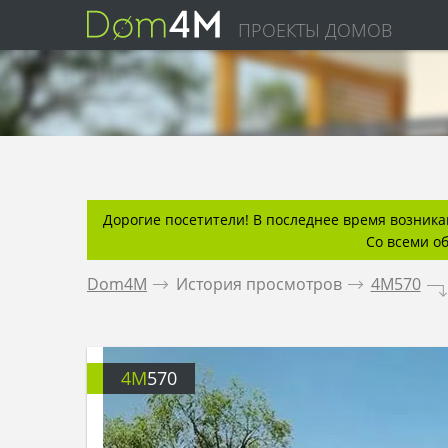
ПРОЕКТЫ ДОМОВ
Дорогие посетители! В последнее время возникаю
Со всеми о
Dom4M
.
История просмотров
.
4M570
.
4M
570