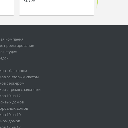
ная компания
ое проектирование
ая студия
седок
мов с балконом
ов со вторым светом
ов с эркером
ов с тремя спальнями
ов 10 на 12
асивых домов
городных домов
ов 10 на 10
оном домов
ов 12 на 12