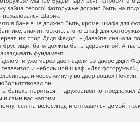
фоторужья? Мы там будем париться! - спросил его 
вижу зайца серого! Фоторужье должно быть на подх
 - пожаловался Шарик.
 что в бане еще должно быть, кроме шкафа для фо
баннике, значит, можно, а мне шкаф для фоторужья
ерервал их спор Дядя Федор. – Давайте сначала 
 брус ищи: баня должна быть деревянной. А ты, Ш
закладывать фундамент.
делом, и уже через две недели во дворе дяди Ф
 телевизор и небольшой шкаф. «Для фоторужья!», 
елосипеда, и через минуту во двор вошел Печкин.
любопытствовал он.
й в баньке париться! - дружественно предложил 
 и сами вас напоим.
почту, сел на велосипед и отправился домой: по