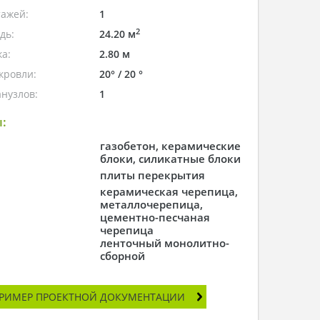
тажей:
1
2
дь:
24.20 м
а:
2.80 м
кровли:
20° / 20 °
нузлов:
1
:
газобетон, керамические
блоки, силикатные блоки
плиты перекрытия
керамическая черепица,
металлочерепица,
цементно-песчаная
черепица
ленточный монолитно-
сборной
РИМЕР ПРОЕКТНОЙ ДОКУМЕНТАЦИИ