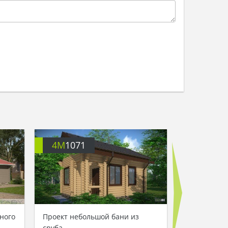
4M
1071
4M
2331
ного
Проект небольшой бани из
Двухэтажны
сруба
деревянног