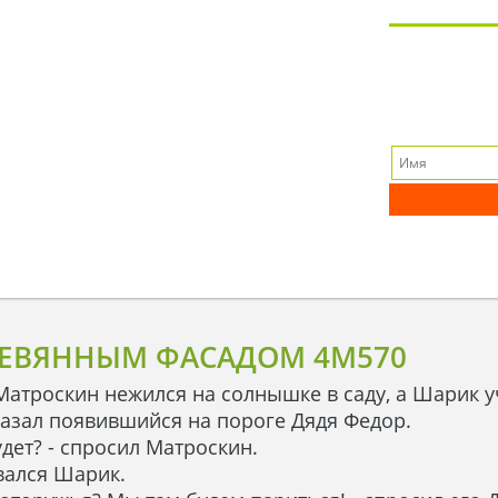
РЕВЯННЫМ ФАСАДОМ 4M570
Матроскин нежился на солнышке в саду, а Шарик у
сказал появившийся на пороге Дядя Федор.
дет? - спросил Матроскин.
вался Шарик.