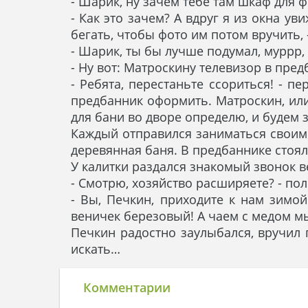
- Шарик, ну зачем тебе там шкаф для 
- Как это зачем? А вдруг я из окна у
бегать, чтобы фото им потом вручить,
- Шарик, ты бы лучше подумал, муррр,
- Ну вот: Матроскину телевизор в пред
- Ребята, перестаньте ссориться! - п
предбанник оформить. Матроскин, или
для бани во дворе определю, и будем 
Каждый отправился заниматься своим 
деревянная баня. В предбаннике стоял
У калитки раздался знакомый звонок в
- Смотрю, хозяйство расширяете? - по
- Вы, Печкин, приходите к нам зимо
веничек березовый! А чаем с медом мы
Печкин радостно заулыбался, вручил 
искать…
Комментарии