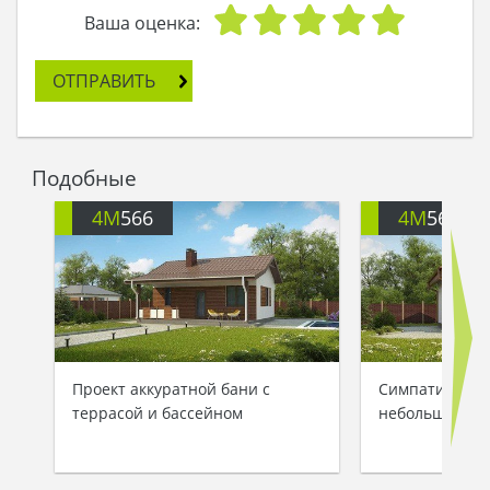
- А теперь иди спать, к утру прикажи баню
Ваша оценка:
растопить.
Иван кивнул и ушел. С первыми лучами
ОТПРАВИТЬ
рассвета он отправился в царские покои и
сказал боярам:
- Велите баню для царя истопить!
Царь баню увидел, вопросом заинтересовался,
Подобные
зашел, дверь за собой затворил, да пока дрова
не закончились, не выходил оттуда. Так ему
4M
566
4M
568
альтернатива заморским спа понравилась, что
стал он банелюбителем и банепочитателем, а
Иван живет-поживает, за Коньком ухаживает.
Проект аккуратной бани с
Симпатичный 
террасой и бассейном
небольшой ба