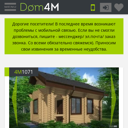
Дорогие посетители! В последнее время возникают
проблемы с мобильной связью. Если вы не смогли
дозвониться, пишите - мессенджер/ эл.почта/ заказ
звонка. Со всеми обязательно свяжемся). Приносим
свои извинения за временные неудобства.
4M
1071