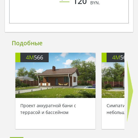
120
BYN.
Подобные
4M
566
4M
568
Проект аккуратной бани с
Симпатичный 
террасой и бассейном
небольшой ба