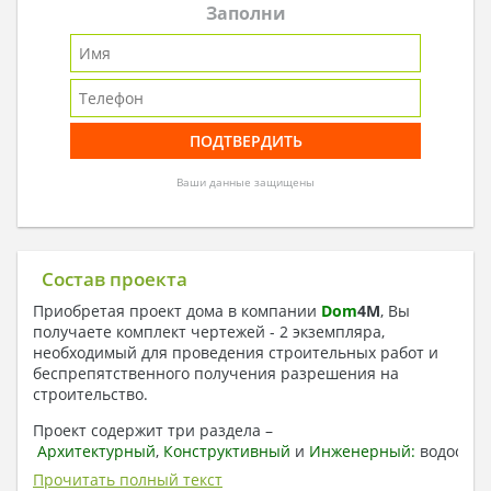
Заполни
Ваши данные защищены
Состав проекта
Приобретая проект дома в компании
Dom
4
M
, Вы
получаете комплект чертежей - 2 экземпляра,
необходимый для проведения строительных работ и
беспрепятственного получения разрешения на
строительство.
Проект содержит три раздела –
Архитектурный
,
Конструктивный
и
Инженерный:
водоснаб
отопление, вентиляция, канализация,
Прочитать полный текст