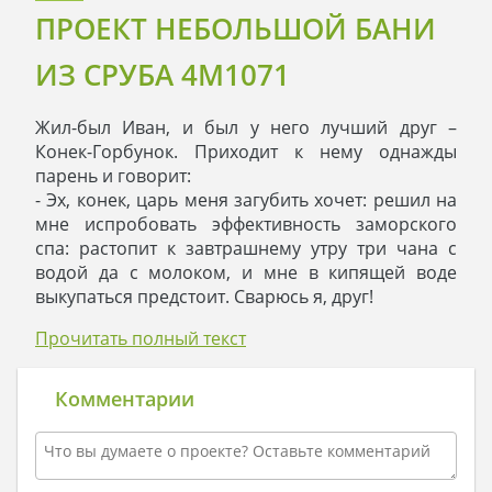
ПРОЕКТ НЕБОЛЬШОЙ БАНИ
ИЗ СРУБА 4M1071
Жил-был Иван, и был у него лучший друг –
Конек-Горбунок. Приходит к нему однажды
парень и говорит:
- Эх, конек, царь меня загубить хочет: решил на
мне испробовать эффективность заморского
спа: растопит к завтрашнему утру три чана с
водой да с молоком, и мне в кипящей воде
выкупаться предстоит. Сварюсь я, друг!
- Ваня, не отчаивайся, - ответил Конек, - уж
Прочитать полный текст
сколько раз выручал тебя, и на этот выручу.
Построим мы твоему царю баню: хорошую, со
сруба, чтобы там и парилка, и душ с
Комментарии
предбанником были. Наш царь-батюшка как
увидит сие диво, так вмиг и забудет про котлы
окаянные!
- Гениально! - обрадовался Иван.