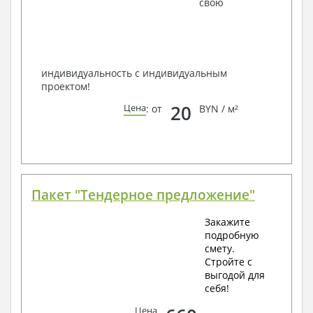
свою
способом связи: закажите обратный звонок,
по viber, e-mail, телефон -
наши контакты
.
Всегда рады Вам помочь!
индивидуальность с индивидуальным
проектом!
20
Цена
: от
BYN / м²
Пакет "Тендерное предложение"
Закажите
подробную
смету.
Стройте с
выгодой для
себя!
Цена