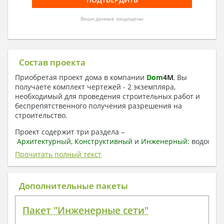
Ваши данные защищены
Состав проекта
Приобретая проект дома в компании
Dom
4
M
, Вы
получаете комплект чертежей - 2 экземпляра,
необходимый для проведения строительных работ и
беспрепятственного получения разрешения на
строительство.
Проект содержит три раздела –
Архитектурный
,
Конструктивный
и
Инженерный:
водоснаб
отопление, вентиляция, канализация,
Прочитать полный текст
электроснабжение (приобретается за дополнительную
плату) + Пояснительная записка.
Дополнительные пакеты
1. Архитектурный раздел:
Общие данные по проекту
Пакет "Инженерные сети"
План координационных осей
Поэтажные кладочные планы