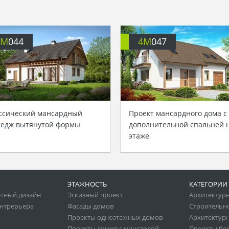
4M
044
4M
047
ссический мансардный
Проект мансардного дома с
тедж вытянутой формы
дополнительной спальней н
этаже
ЭТАЖНОСТЬ
КАТЕГОРИИ
тный дизайн
Эскизный проект
Архитектур
нтрерьера
Фасады домов
Строительн
Проекты одноэтажных домов
Архитектурн
Проекты домов с мансардой
Проекты бе