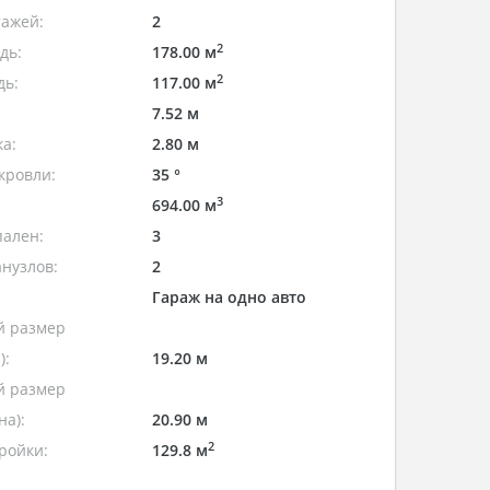
тажей:
2
2
дь:
178.00 м
2
дь:
117.00 м
7.52 м
а:
2.80 м
кровли:
35 °
3
694.00 м
пален:
3
нузлов:
2
Гараж на одно авто
 размер
):
19.20 м
 размер
а):
20.90 м
2
ройки:
129.8 м