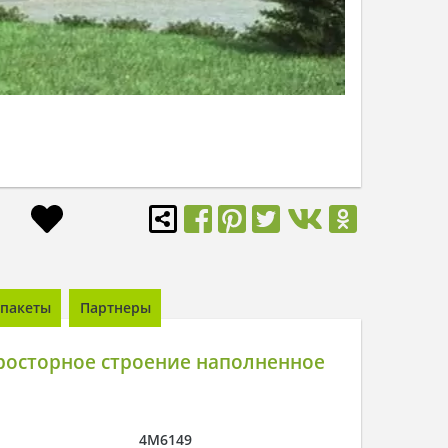
пакеты
Партнеры
росторное строение наполненное
4M6149