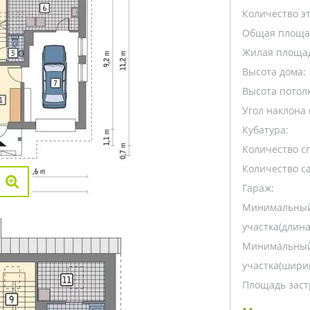
Количество э
Общая площа
Жилая площа
Высота дома:
Высота потолк
Угол наклона 
Кубатура:
Количество с
Количество са
Гараж:
Минимальный
участка(длина
Минимальный
участка(ширин
Площадь заст