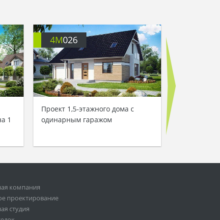
4M
026
4M
071
Проект 1,5-этажного дома с
Проект ком
а 1
одинарным гаражом
с мансардо
гаражом
ная компания
ое проектирование
ая студия
седок