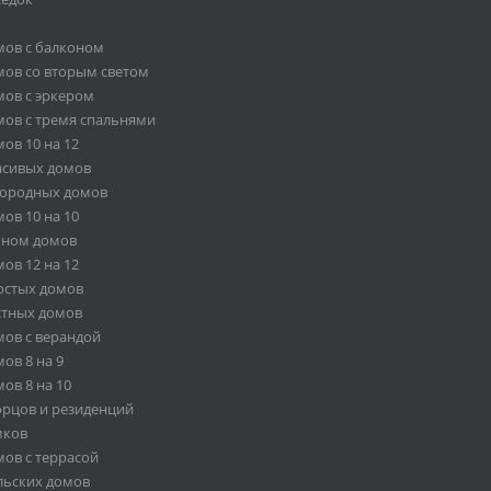
мов с балконом
ов со вторым светом
ов с эркером
ов с тремя спальнями
ов 10 на 12
асивых домов
городных домов
ов 10 на 10
оном домов
ов 12 на 12
остых домов
стных домов
ов с верандой
ов 8 на 9
ов 8 на 10
орцов и резиденций
мков
ов с террасой
льских домов