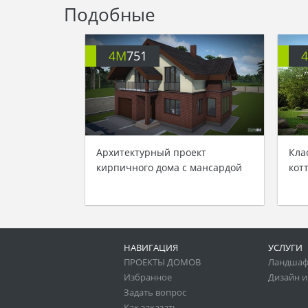
Подобные
4M
751
Архитектурный проект
Кла
кирпичного дома с мансардой
кот
НАВИГАЦИЯ
УСЛУГИ
ПРОЕКТЫ ДОМОВ
Ландшаф
Избранное
Дизайн и
Задать вопрос
Как заказать