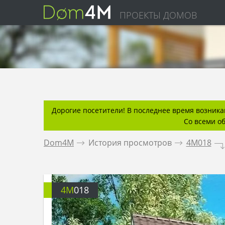
ПРОЕКТЫ ДОМОВ
Дорогие посетители! В последнее время возникаю
Со всеми о
Dom4M
.
История просмотров
.
4M018
.
4M
018