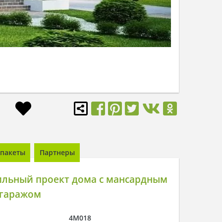
пакеты
Партнеры
ильный проект дома с мансардным
 гаражом
4M018