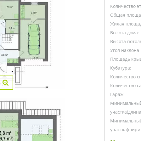
Количество э
Общая площа
Жилая площа
Высота дома:
Высота потолк
Угол наклона 
Площадь кры
Кубатура:
Количество с
Количество са
Гараж:
Минимальный
участка(длина
Минимальный
участка(ширин