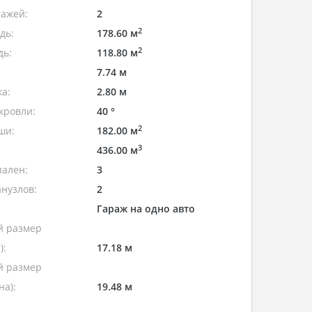
тажей:
2
2
дь:
178.60 м
2
дь:
118.80 м
7.74 м
а:
2.80 м
кровли:
40 °
2
ши:
182.00 м
3
436.00 м
пален:
3
нузлов:
2
Гараж на одно авто
 размер
):
17.18 м
 размер
а):
19.48 м