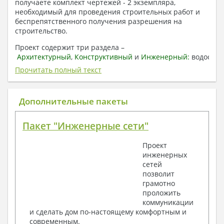
получаете комплект чертежей - 2 экземпляра,
необходимый для проведения строительных работ и
беспрепятственного получения разрешения на
строительство.
Проект содержит три раздела –
Архитектурный
,
Конструктивный
и
Инженерный:
водоснаб
отопление, вентиляция, канализация,
Прочитать полный текст
электроснабжение (приобретается за дополнительную
плату) + Пояснительная записка.
Дополнительные пакеты
1. Архитектурный раздел:
Общие данные по проекту
Пакет "Инженерные сети"
План координационных осей
Поэтажные кладочные планы
Проект
Поэтажные маркировочные планы с
инженерных
экспликацией помещений
сетей
План кровли
позволит
Разрезы и состав конструкций
грамотно
Фасады с ведомостью внешних отделок
проложить
Элементы проемов – спецификация
коммуникации
Ведомость перемычек – сечения и
и сделать дом по-настоящему комфортным и
спецификация
современным.
Экспликация полов