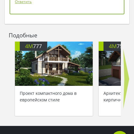
Ответить
Подобные
4M
777
4M
751
Проект компактного дома в
Архитектурны
европейском стиле
кирпичного д