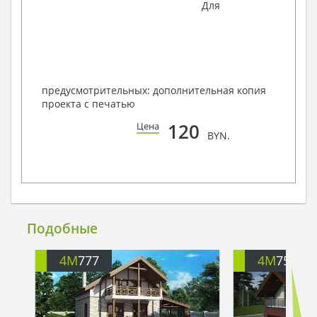
Для
предусмотрительных: дополнительная копия
проекта с печатью
120
Цена
BYN.
Подобные
4M
777
4M
751