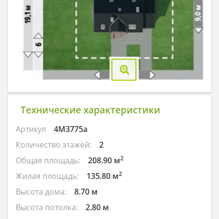
Технические характеристики
Артикул
4M3775a
Количество этажей:
2
2
Общая площадь:
208.90 м
2
Жилая площадь:
135.80 м
Высота дома:
8.70 м
Высота потолка:
2.80 м