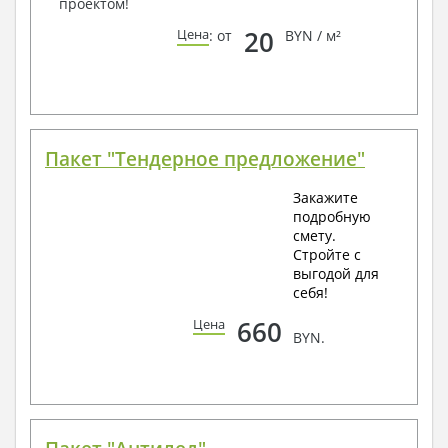
проектом!
20
Цена
: от
BYN / м²
Пакет "Тендерное предложение"
Закажите
подробную
смету.
Стройте с
выгодой для
себя!
660
Цена
BYN.