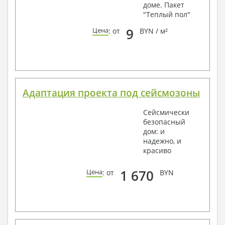
доме. Пакет
"Теплый пол"
9
Цена
: от
BYN / м²
Адаптация проекта под сейсмозоны
Сейсмически
безопасный
дом: и
надежно, и
красиво
1 670
Цена
: от
BYN