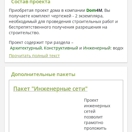
Состав проекта
Приобретая проект дома в компании
Dom
4
M
, Вы
получаете комплект чертежей - 2 экземпляра,
необходимый для проведения строительных работ и
беспрепятственного получения разрешения на
строительство.
Проект содержит три раздела –
Архитектурный
,
Конструктивный
и
Инженерный:
водоснаб
отопление, вентиляция, канализация,
Прочитать полный текст
электроснабжение (приобретается за дополнительную
плату) + Пояснительная записка.
Дополнительные пакеты
1. Архитектурный раздел:
Общие данные по проекту
Пакет "Инженерные сети"
План координационных осей
Поэтажные кладочные планы
Проект
Поэтажные маркировочные планы с
инженерных
экспликацией помещений
сетей
План кровли
позволит
Разрезы и состав конструкций
грамотно
Фасады с ведомостью внешних отделок
проложить
Элементы проемов – спецификация