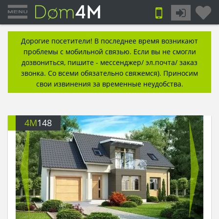
Дорогие посетители! В последнее время возникают
проблемы с мобильной связью. Если вы не смогли
дозвониться, пишите - мессенджер/ эл.почта/ заказ
звонка. Со всеми обязательно свяжемся). Приносим
свои извинения за временные неудобства.
4M
148