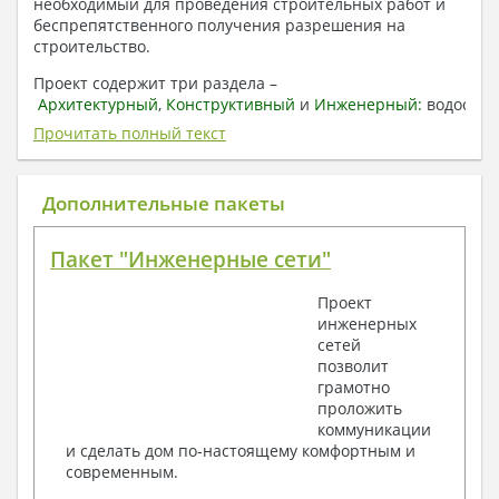
необходимый для проведения строительных работ и
беспрепятственного получения разрешения на
строительство.
Проект содержит три раздела –
Архитектурный
,
Конструктивный
и
Инженерный:
водоснаб
отопление, вентиляция, канализация,
Прочитать полный текст
электроснабжение (приобретается за дополнительную
плату) + Пояснительная записка.
Дополнительные пакеты
1. Архитектурный раздел:
Общие данные по проекту
Пакет "Инженерные сети"
План координационных осей
Поэтажные кладочные планы
Проект
Поэтажные маркировочные планы с
инженерных
экспликацией помещений
сетей
План кровли
позволит
Разрезы и состав конструкций
грамотно
Фасады с ведомостью внешних отделок
проложить
Элементы проемов – спецификация
коммуникации
Ведомость перемычек – сечения и
и сделать дом по-настоящему комфортным и
спецификация
современным.
Экспликация полов
Объемы основных строительных материалов