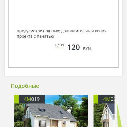
предусмотрительных: дополнительная копия
проекта с печатью
120
Цена
BYN.
Подобные
4M
019
4M
033