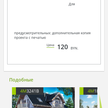
Для
предусмотрительных: дополнительная копия
проекта с печатью
120
Цена
BYN.
Подобные
4M
3241B
4M
188G