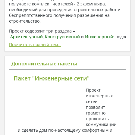
получаете комплект чертежей - 2 экземпляра,
необходимый для проведения строительных работ и
беспрепятственного получения разрешения на
строительство.
Проект содержит три раздела –
Архитектурный
,
Конструктивный
и
Инженерный:
водоснаб
отопление, вентиляция, канализация,
Прочитать полный текст
электроснабжение (приобретается за дополнительную
плату) + Пояснительная записка.
Дополнительные пакеты
1. Архитектурный раздел:
Общие данные по проекту
Пакет "Инженерные сети"
План координационных осей
Поэтажные кладочные планы
Проект
Поэтажные маркировочные планы с
инженерных
экспликацией помещений
сетей
План кровли
позволит
Разрезы и состав конструкций
грамотно
Фасады с ведомостью внешних отделок
проложить
Элементы проемов – спецификация
коммуникации
Ведомость перемычек – сечения и
и сделать дом по-настоящему комфортным и
спецификация