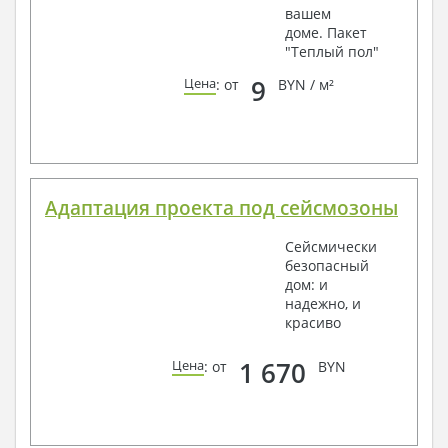
вашем
доме. Пакет
"Теплый пол"
9
Цена
: от
BYN / м²
Адаптация проекта под сейсмозоны
Сейсмически
безопасный
дом: и
надежно, и
красиво
1 670
Цена
: от
BYN