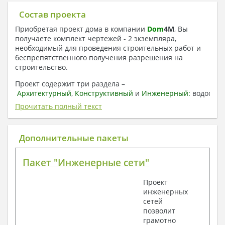
Состав проекта
Приобретая проект дома в компании
Dom
4
M
, Вы
получаете комплект чертежей - 2 экземпляра,
необходимый для проведения строительных работ и
беспрепятственного получения разрешения на
строительство.
Проект содержит три раздела –
Архитектурный
,
Конструктивный
и
Инженерный:
водоснаб
отопление, вентиляция, канализация,
Прочитать полный текст
электроснабжение (приобретается за дополнительную
плату) + Пояснительная записка.
Дополнительные пакеты
1. Архитектурный раздел:
Общие данные по проекту
Пакет "Инженерные сети"
План координационных осей
Поэтажные кладочные планы
Проект
Поэтажные маркировочные планы с
инженерных
экспликацией помещений
сетей
План кровли
позволит
Разрезы и состав конструкций
грамотно
Фасады с ведомостью внешних отделок