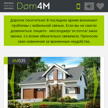
Дорогие посетители! В последнее время возникают
проблемы с мобильной связью. Если вы не смогли
дозвониться, пишите - мессенджер/ эл.почта/ заказ
звонка. Со всеми обязательно свяжемся). Приносим
свои извинения за временные неудобства.
4M
035