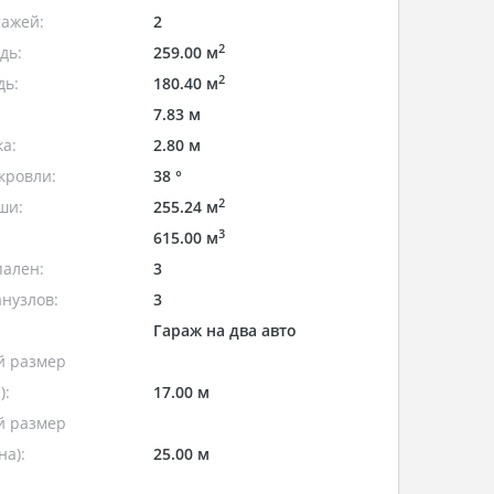
тажей:
2
2
дь:
259.00 м
2
дь:
180.40 м
7.83 м
а:
2.80 м
кровли:
38 °
2
ши:
255.24 м
3
615.00 м
пален:
3
нузлов:
3
Гараж на два авто
 размер
):
17.00 м
 размер
а):
25.00 м