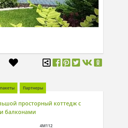
пакеты
Партнеры
льшой просторный коттедж с
и балконами
4M112