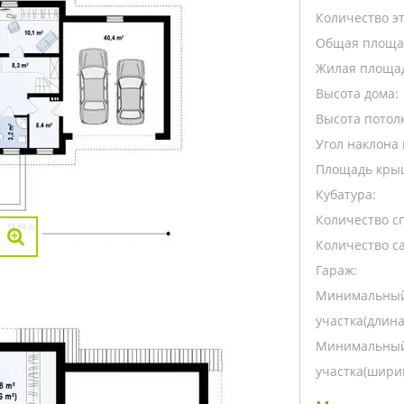
Количество э
Общая площа
Жилая площа
Высота дома:
Высота потолк
Угол наклона 
Площадь кры
Кубатура:
Количество с
Количество са
Гараж:
Минимальный
участка(длина
Минимальный
участка(ширин