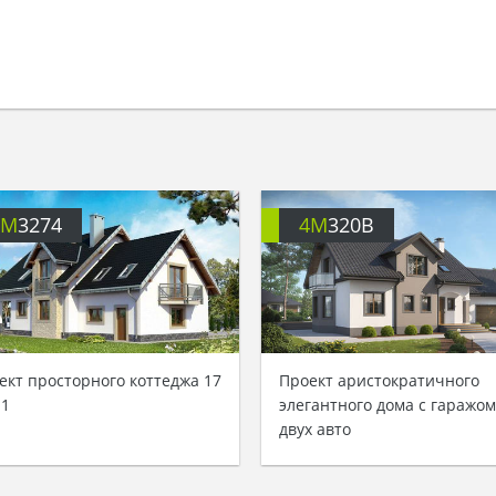
4M
3274
4M
320B
ект просторного коттеджа 17
Проект аристократичного
11
элегантного дома с гаражом
двух авто