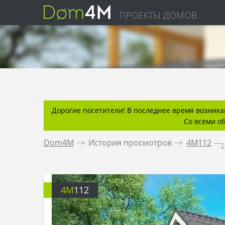
ПРОЕКТЫ ДОМОВ
Дорогие посетители! В последнее время возникаю
Со всеми о
Dom4M
.
История просмотров
.
4M112
.
4M
112