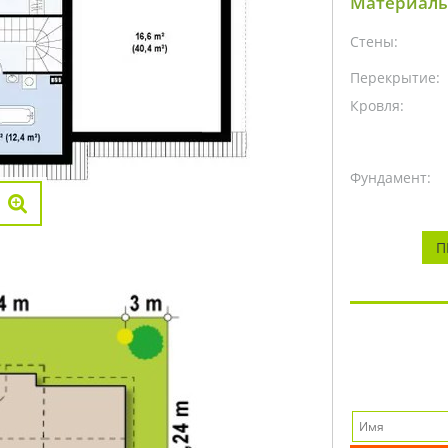
Материалы
Стены:
Перекрытие:
Кровля:
Фундамент:
П