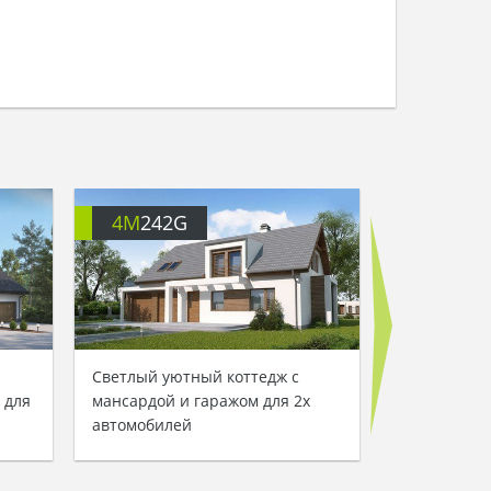
4M
242G
4M
3734
Светлый уютный коттедж с
Величестве
 для
мансардой и гаражом для 2х
два этажа 
автомобилей