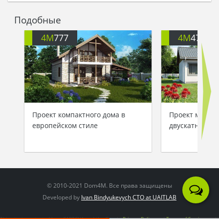
нежданному визиту, - рассмеялся суровый
Черчилль…
Подобные
4M
777
4M
476
Проект компактного дома в
Проект малога
европейском стиле
двускатной кр
© 2010-2021 Dom4M. Все права защищены
Developed by
Ivan Bindyukevych CTO at UAITLAB
This site is protected by reCAPTCHA and the Google
Privacy Policy
and
Terms of Service
apply