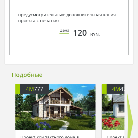
предусмотрительных: дополнительная копия
проекта с печатью
120
Цена
BYN.
Подобные
4M
777
4M
476
Проект компактного дома в
Проект малога