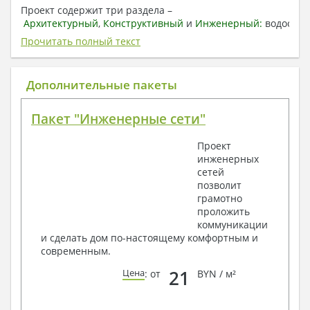
Проект содержит три раздела –
Архитектурный
,
Конструктивный
и
Инженерный:
водоснаб
отопление, вентиляция, канализация,
Прочитать полный текст
электроснабжение (приобретается за дополнительную
плату) + Пояснительная записка.
Дополнительные пакеты
1. Архитектурный раздел:
Общие данные по проекту
Пакет "Инженерные сети"
План координационных осей
Поэтажные кладочные планы
Проект
Поэтажные маркировочные планы с
инженерных
экспликацией помещений
сетей
План кровли
позволит
Разрезы и состав конструкций
грамотно
Фасады с ведомостью внешних отделок
проложить
Элементы проемов – спецификация
коммуникации
Ведомость перемычек – сечения и
и сделать дом по-настоящему комфортным и
спецификация
современным.
Экспликация полов
Объемы основных строительных материалов
21
Цена
: от
BYN / м²
Архитектурные узлы в конструкциях
2. Конструктивный раздел: