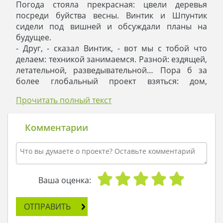
Погода стояла прекрасная: цвели деревья
посреди буйства весны. Винтик и Шпунтик
сидели под вишней и обсуждали планы на
будущее.
- Друг, - сказал Винтик, - вот мы с тобой что
делаем: техникой занимаемся. Разной: ездящей,
летательной, разведывательной… Пора б за
более глобальный проект взяться: дом,
например, построить. Как тебе такой поворот?
Прочитать полный текст
- Никогда не знаешь, что ждет за поворотом, но
в данном случае идея мне по душе! - ответил
рискованный Шпунтик. – Я вижу это так:
Комментарии
довольно большой двухэтажный коттедж с
мансардой, встроенным гаражом. Мы сделаем в
нем три спальни, гостиную и кабинет на первом
этаже. А знаешь, почему кабинет должен быть
рядом с гостиной? Потому что когда придут
Ваша оценка:
гости, ты их накормишь, разговоришь,
развлечешь, а сам тихо так: шмыг! И уединился с
ОТПРАВИТЬ
чертежами, окинул их взглядом, может, пару