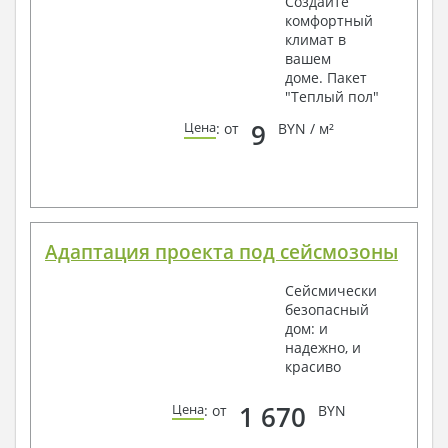
Создайте
комфортный
климат в
вашем
доме. Пакет
"Теплый пол"
9
Цена
: от
BYN / м²
Адаптация проекта под сейсмозоны
Сейсмически
безопасный
дом: и
надежно, и
красиво
1 670
Цена
: от
BYN