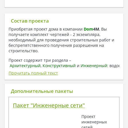
Состав проекта
Приобретая проект дома в компании
Dom
4
M
, Вы
получаете комплект чертежей - 2 экземпляра,
необходимый для проведения строительных работ и
беспрепятственного получения разрешения на
строительство.
Проект содержит три раздела –
Архитектурный
,
Конструктивный
и
Инженерный:
водоснаб
отопление, вентиляция, канализация,
Прочитать полный текст
электроснабжение (приобретается за дополнительную
плату) + Пояснительная записка.
Дополнительные пакеты
1. Архитектурный раздел:
Общие данные по проекту
Пакет "Инженерные сети"
План координационных осей
Поэтажные кладочные планы
Проект
Поэтажные маркировочные планы с
инженерных
экспликацией помещений
сетей
План кровли