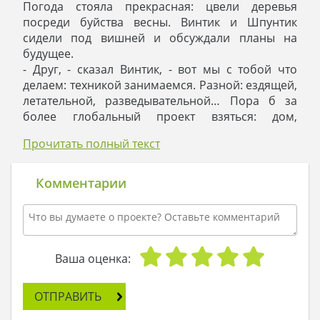
Погода стояла прекрасная: цвели деревья
посреди буйства весны. Винтик и Шпунтик
сидели под вишней и обсуждали планы на
будущее.
- Друг, - сказал Винтик, - вот мы с тобой что
делаем: техникой занимаемся. Разной: ездящей,
летательной, разведывательной… Пора б за
более глобальный проект взяться: дом,
например, построить. Как тебе такой поворот?
Прочитать полный текст
- Никогда не знаешь, что ждет за поворотом, но
в данном случае идея мне по душе! - ответил
рискованный Шпунтик. – Я вижу это так:
Комментарии
довольно большой двухэтажный коттедж с
мансардой, встроенным гаражом. Мы сделаем в
нем три спальни, гостиную и кабинет на первом
этаже. А знаешь, почему кабинет должен быть
рядом с гостиной? Потому что когда придут
Ваша оценка:
гости, ты их накормишь, разговоришь,
развлечешь, а сам тихо так: шмыг! И уединился с
ОТПРАВИТЬ
чертежами, окинул их взглядом, может, пару