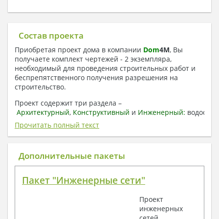
Состав проекта
Приобретая проект дома в компании
Dom
4
M
, Вы
получаете комплект чертежей - 2 экземпляра,
необходимый для проведения строительных работ и
беспрепятственного получения разрешения на
строительство.
Проект содержит три раздела –
Архитектурный
,
Конструктивный
и
Инженерный:
водоснаб
отопление, вентиляция, канализация,
Прочитать полный текст
электроснабжение (приобретается за дополнительную
плату) + Пояснительная записка.
Дополнительные пакеты
1. Архитектурный раздел:
Общие данные по проекту
Пакет "Инженерные сети"
План координационных осей
Поэтажные кладочные планы
Проект
Поэтажные маркировочные планы с
инженерных
экспликацией помещений
сетей
План кровли