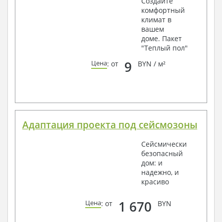
Создайте
комфортный
климат в
вашем
доме. Пакет
"Теплый пол"
9
Цена
: от
BYN / м²
Адаптация проекта под сейсмозоны
Сейсмически
безопасный
дом: и
надежно, и
красиво
1 670
Цена
: от
BYN