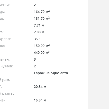
тажей:
2
2
дь:
164.70 м
2
дь:
131.70 м
7.71 м
а:
2.80 м
кровли:
35 °
2
ши:
150.00 м
3
440.00 м
пален:
3
нузлов:
2
Гараж на одно авто
 размер
):
20.84 м
 размер
а):
15.34 м