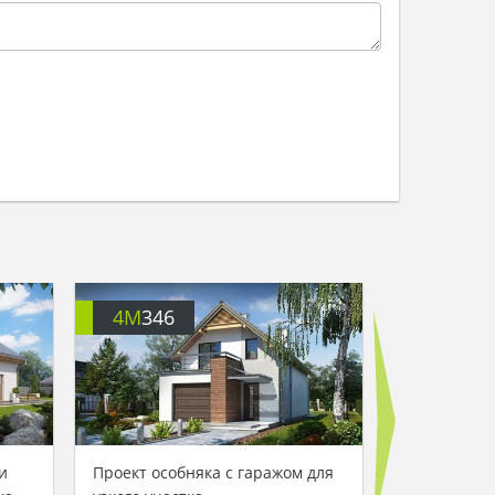
4M
346
4M
358
и
Проект особняка с гаражом для
Проект дома