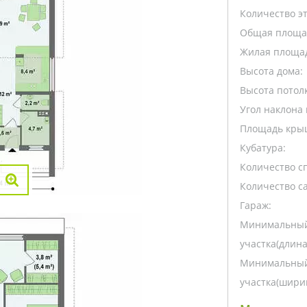
Количество э
Общая площа
Жилая площа
Высота дома:
Высота потолк
Угол наклона 
Площадь кры
Кубатура:
Количество с
Количество са
Гараж:
Минимальный
участка(длина
Минимальный
участка(ширин