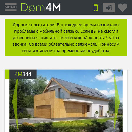
Дорогие посетители! В последнее время возникают
проблемы с мобильной связью. Если вы не смогли
дозвониться, пишите - мессенджер/ эл.почта/ заказ
звонка. Со всеми обязательно свяжемся). Приносим
свои извинения за временные неудобства.
4M
344