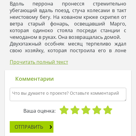
Вдоль перрона пронесся стремительно
убегающий вдаль поезд, стуча колесами в такт
неистовому бегу. На кованом крюке скрипел от
ветра старый фонарь, освещавший Марго,
которая одиноко стояла посреди станции с
чемоданом в руках. Она возвращалась домой.
Двухэтажный особняк месяц терпеливо ждал
свою хозяйку, которая построила его в лоне
природы. Марго подхватила свою нетяжелую
Прочитать полный текст
ношу и направилась к дому. Ее не пугала ночь и
отсутствие такси – эти места слишком далеко от
цивилизации, чтобы вообще чего-то на свете
Комментарии
бояться. Каждый уверенный шаг приближал ее к
дому, чьи стены она по праву считала родными
и крепкими, способными укрыть от любой
непогоды на улице и в душе.
За посадкой показались знакомые очертания
Ваша оценка:
жилища: оно располагалось на узком месте
между двумя строками лесополосы. В
ОТПРАВИТЬ
окружении диких многолетних дубов и елей ее