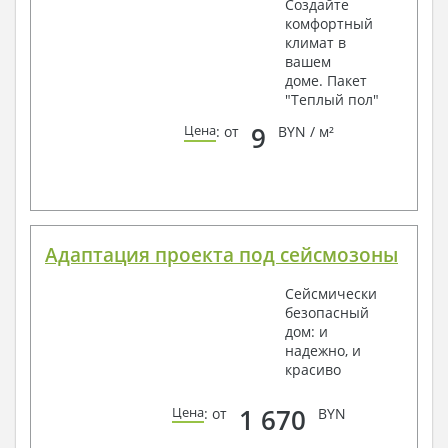
Создайте
комфортный
климат в
вашем
доме. Пакет
"Теплый пол"
9
Цена
: от
BYN / м²
Адаптация проекта под сейсмозоны
Сейсмически
безопасный
дом: и
надежно, и
красиво
1 670
Цена
: от
BYN