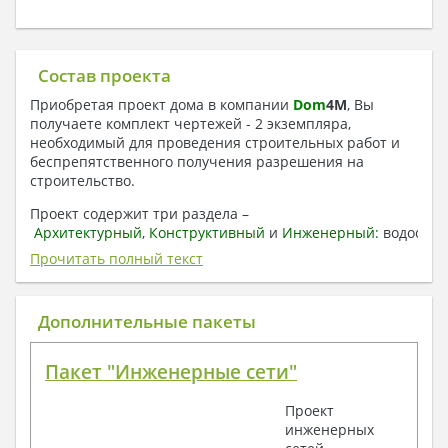
Состав проекта
Приобретая проект дома в компании
Dom
4
M
, Вы
получаете комплект чертежей - 2 экземпляра,
необходимый для проведения строительных работ и
беспрепятственного получения разрешения на
строительство.
Проект содержит три раздела –
Архитектурный
,
Конструктивный
и
Инженерный:
водоснаб
отопление, вентиляция, канализация,
Прочитать полный текст
электроснабжение (приобретается за дополнительную
плату) + Пояснительная записка.
Дополнительные пакеты
1. Архитектурный раздел:
Общие данные по проекту
Пакет "Инженерные сети"
План координационных осей
Поэтажные кладочные планы
Проект
Поэтажные маркировочные планы с
инженерных
экспликацией помещений