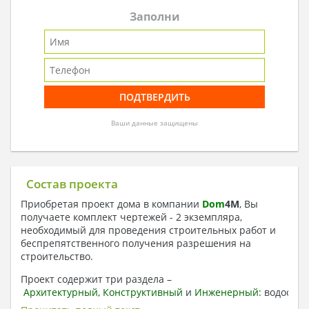
Заполни
Ваши данные защищены
Состав проекта
Приобретая проект дома в компании
Dom
4
M
, Вы
получаете комплект чертежей - 2 экземпляра,
необходимый для проведения строительных работ и
беспрепятственного получения разрешения на
строительство.
Проект содержит три раздела –
Архитектурный
,
Конструктивный
и
Инженерный:
водоснаб
отопление, вентиляция, канализация,