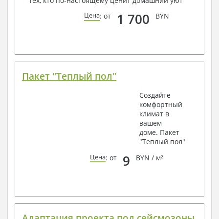
тех, кто по-настоящему ценит домашний уют
1 700
Цена
: от
BYN
Пакет "Теплый пол"
Создайте
комфортный
климат в
вашем
доме. Пакет
"Теплый пол"
9
Цена
: от
BYN / м²
Адаптация проекта под сейсмозоны