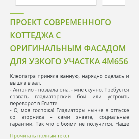
ПРОЕКТ СОВРЕМЕННОГО
КОТТЕДЖА С
ОРИГИНАЛЬНЫМ ФАСАДОМ
ДЛЯ УЗКОГО УЧАСТКА 4M656
Клеопатра приняла ванную, нарядно оделась и
вышла в зал.
- Антонио - позвала она, - мне скучно. Требуется
созвать гладиаторский бой или устроить
переворот в Египте!
- О, моя госпожа! Гладиаторы нынче в отпуске
со вторника – сами знаете, социальные
гарантии. Так что с боями не получится. Наше
войско на ротации у Красного моря – их из воды
Прочитать полный текст
не вытащишь, плавают, загорают. Предлагаю