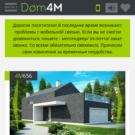
Дорогие посетители! В последнее время возникают
проблемы с мобильной связью. Если вы не смогли
дозвониться, пишите - мессенджер/ эл.почта/ заказ
звонка. Со всеми обязательно свяжемся). Приносим
свои извинения за временные неудобства.
4M
656