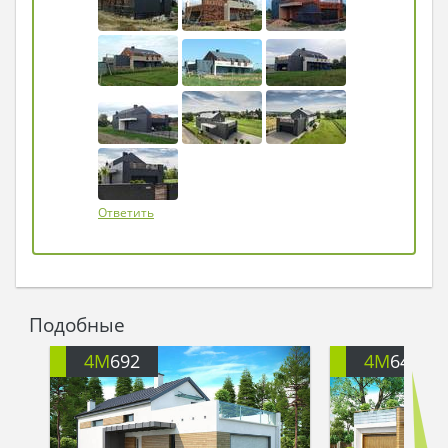
Ответить
Подобные
4M
692
4M
648