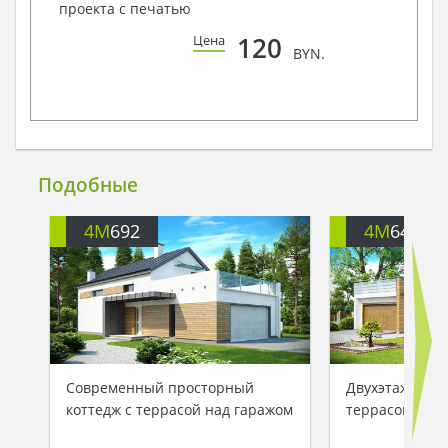
проекта с печатью
120
Цена
BYN.
Подобные
4M
692
4M
648
Современный просторный
Двухэтажный к
коттедж с террасой над гаражом
террасой на в