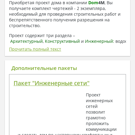
Приобретая проект дома в компании
Dom
4
M
, Вы
получаете комплект чертежей - 2 экземпляра,
необходимый для проведения строительных работ и
беспрепятственного получения разрешения на
строительство.
Проект содержит три раздела –
Архитектурный
,
Конструктивный
и
Инженерный:
водоснаб
отопление, вентиляция, канализация,
Прочитать полный текст
электроснабжение (приобретается за дополнительную
плату) + Пояснительная записка.
Дополнительные пакеты
1. Архитектурный раздел:
Общие данные по проекту
Пакет "Инженерные сети"
План координационных осей
Поэтажные кладочные планы
Проект
Поэтажные маркировочные планы с
инженерных
экспликацией помещений
сетей
План кровли
позволит
Разрезы и состав конструкций
грамотно
Фасады с ведомостью внешних отделок
проложить
Элементы проемов – спецификация
коммуникации
Ведомость перемычек – сечения и
и сделать дом по-настоящему комфортным и