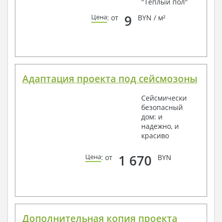
"Теплый пол"
9
Цена
: от
BYN / м²
Адаптация проекта под сейсмозоны
Сейсмически
безопасный
дом: и
надежно, и
красиво
1 670
Цена
: от
BYN
Дополнительная копия проекта