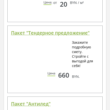
20
Цена
: от
BYN / м²
Пакет "Тендерное предложение"
Закажите
подробную
смету.
Стройте с
выгодой для
себя!
660
Цена
BYN.
Пакет "Антилед"