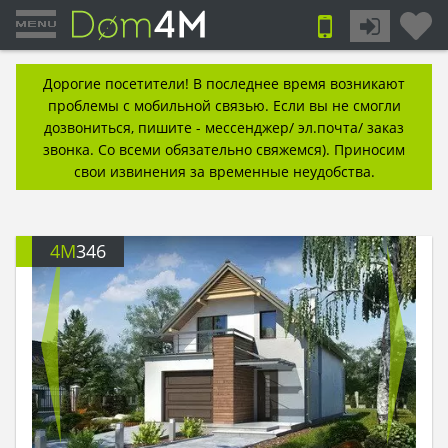
Дорогие посетители! В последнее время возникают
проблемы с мобильной связью. Если вы не смогли
дозвониться, пишите - мессенджер/ эл.почта/ заказ
звонка. Со всеми обязательно свяжемся). Приносим
свои извинения за временные неудобства.
4M
346