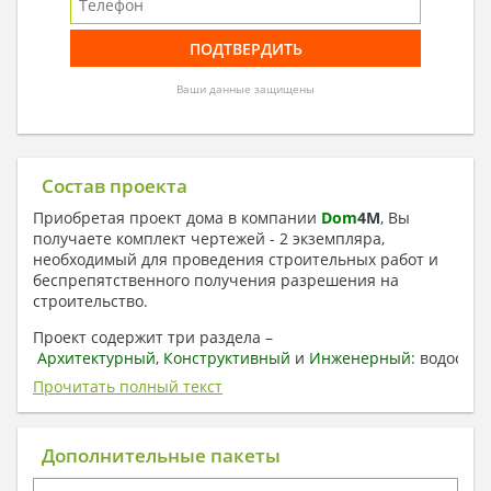
Ваши данные защищены
Состав проекта
Приобретая проект дома в компании
Dom
4
M
, Вы
получаете комплект чертежей - 2 экземпляра,
необходимый для проведения строительных работ и
беспрепятственного получения разрешения на
строительство.
Проект содержит три раздела –
Архитектурный
,
Конструктивный
и
Инженерный:
водоснаб
отопление, вентиляция, канализация,
Прочитать полный текст
электроснабжение (приобретается за дополнительную
плату) + Пояснительная записка.
Дополнительные пакеты
1. Архитектурный раздел: