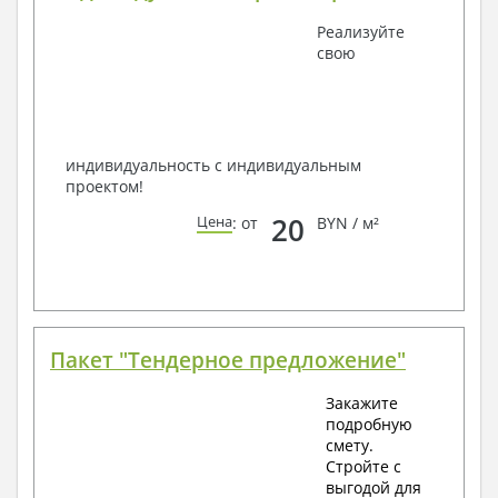
Получить профессиональную консультацию у
Реализуйте
наших специалистов, Вы можете любым
свою
способом связи: закажите обратный звонок,
по viber, e-mail, телефон -
наши контакты
.
Всегда рады Вам помочь!
индивидуальность с индивидуальным
проектом!
20
Цена
: от
BYN / м²
Пакет "Тендерное предложение"
Закажите
подробную
смету.
Стройте с
выгодой для