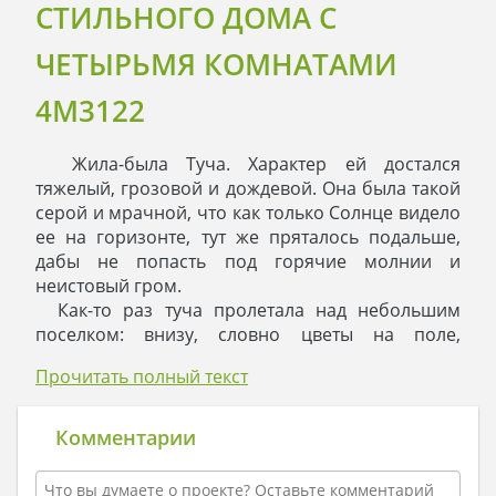
СТИЛЬНОГО ДОМА С
ЧЕТЫРЬМЯ КОМНАТАМИ
4M3122
Жила-была Туча. Характер ей достался
тяжелый, грозовой и дождевой. Она была такой
серой и мрачной, что как только Солнце видело
ее на горизонте, тут же пряталось подальше,
дабы не попасть под горячие молнии и
неистовый гром.
Как-то раз туча пролетала над небольшим
поселком: внизу, словно цветы на поле,
красовались крыши домов. И тут Туча увидела
Прочитать полный текст
необычный дом: в его крыше были сделаны…
окна! Да-да, настоящие мансардные окна, в
которые так любило заходить Солнце по утрам.
Комментарии
Туча остановилась и принялась рассматривать
сию красоту: оказывается, удивительными были