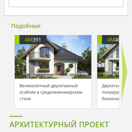
Подобные
4M
391
4M
401
Великолепный двухэтажный
Двухэтажный 
особняк в средиземноморском
полукруглыми
стиле
балконами
АРХИТЕКТУРНЫЙ ПРОЕКТ