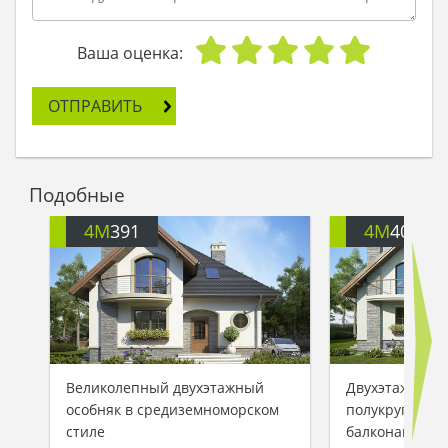
не только окна, но и фасад дома, крыльцо и
трубы на крыше. Туча вязла и улыбнулась. Ей не
захотелось портить дождем такой сказочный
Ваша оценка:
дом, утопающий в солнечных лучах жаркого
лета.
ОТПРАВИТЬ
Самые прекрасные чувства взыграли в Туче и
она сказала:
- Как прекрасен человеческий мир, какой
красивый дом построили люди!
Подобные
Даже Солнце удивилось: прежде оно не видело
тучу азартной и веселой. В тот самый день
4M
391
4M
401
отъявленная капризуля и плакса Туча
превратилась в игривую барышню, которая
устраивала целый спектакль теней на светлых
стенах дома. Солнце больше не боялось ее, и
каждый день все лето напролет они играли
вокруг дома в «свет-тень», делая его еще краше
и забавнее…
Великолепный двухэтажный
Двухэтажный 
особняк в средиземноморском
полукруглыми
стиле
балконами