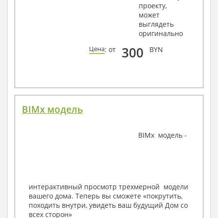
проекту,
крепления, сечения
может
Ведомости расхода стали и бетона
выглядеть
3. Инженерный раздел (приобретается по желанию
оригинально
за дополнительную плату):
300
Цена
: от
BYN
Водоснабжение и канализация
Условные обозначения с общими данными
Поэтажная система водоснабжения и
канализации
Аксонометрическая схема водоснабжения и
канализации
BIMx модель
Узлы и спецификация материалов
Отопление, вентиляция
BIMx модель -
Условные обозначения с общими данными
Система вентиляции
Система отопления
Аксонометрическая схема системы отопления
Тепловая схема
интерактивный просмотр трехмерной модели
Спецификация материалов
вашего дома. Теперь вы сможете «покрутить,
Электротехнические решения:
походить внутри, увидеть ваш будущий Дом со
всех сторон»