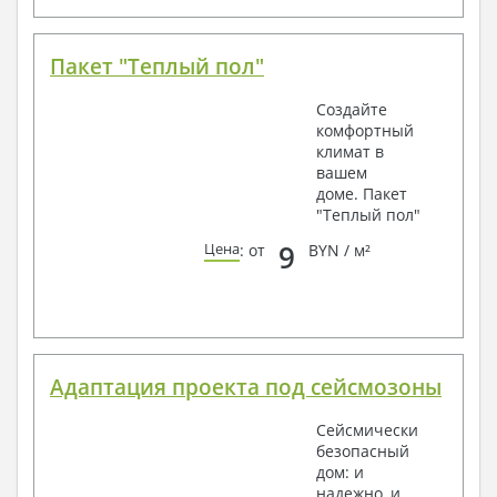
Пакет "Теплый пол"
Создайте
комфортный
климат в
вашем
доме. Пакет
"Теплый пол"
9
Цена
: от
BYN / м²
Адаптация проекта под сейсмозоны
Сейсмически
безопасный
дом: и
надежно, и