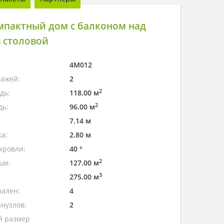
мпактный дом с балконом над
 столовой
4M012
тажей:
2
2
дь:
118.00 м
2
дь:
96.00 м
7.14 м
а:
2.80 м
кровли:
40 °
2
ши:
127.00 м
3
275.00 м
пален:
4
нузлов:
2
 размер