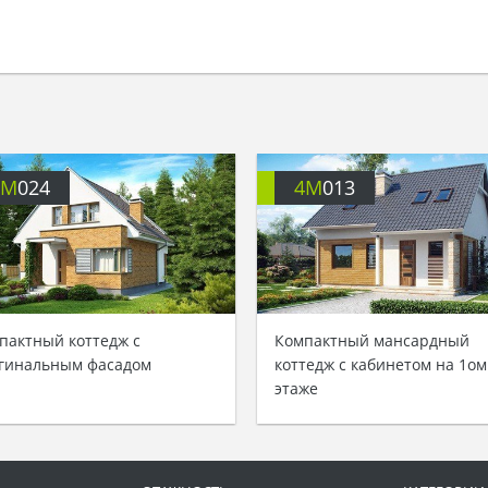
4M
024
4M
013
пактный коттедж с
Компактный мансардный
гинальным фасадом
коттедж с кабинетом на 1ом
этаже