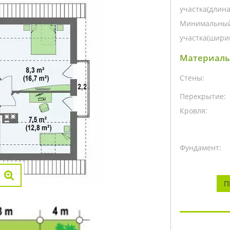
участка(длина
Минимальный
участка(ширин
Материалы
Стены:
Перекрытие:
Кровля:
Фундамент:
П