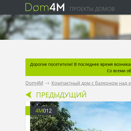
ПРОЕКТЫ ДОМОВ
Дорогие посетители! В последнее время возникаю
Со всеми о
Dom4M
.
Компактный дом с балконом над э
ПРЕДЫДУЩИЙ
4M
012