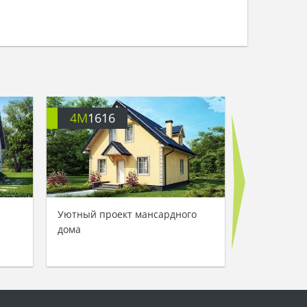
4M
1616
4M
540
Уютный проект мансардного
Проект ман
дома
загородного
южной стор