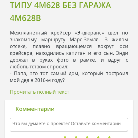
ТИПУ 4M628 БЕЗ ГАРАЖА
4M628B
Межпланетный крейсер «Эндюранс» шел по
знакомому маршруту Марс-Земля. В жилом
отсеке, плавно вращающемся вокруг оси
крейсера, находились капитан и его сын. Энди
держал в руках фото в рамке, и вдруг с
любопытством спросил:
- Папа, это тот самый дом, который построил
мой дед в 2016-м году?
- Да, Энди.
Прочитать полный текст
- Но это же классика! Папа, дом всегда останется
красив, несмотря на то, что сейчас часть людей
поселилась на Марсе.
Комментарии
- Так и есть. Будь уверен: мой отец знает толк в
вещах, которые сохранят свою актуальность
еще очень долго. Когда он затеял
строительство, то сказал твоей бабушке: «Дом