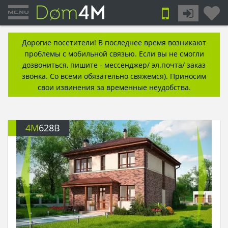
Дорогие посетители! В последнее время возникают
проблемы с мобильной связью. Если вы не смогли
дозвониться, пишите - мессенджер/ эл.почта/ заказ
звонка. Со всеми обязательно свяжемся). Приносим
свои извинения за временные неудобства.
4M
628B