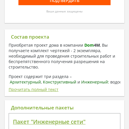
Ваши данные защищены
Состав проекта
Приобретая проект дома в компании
Dom
4
M
, Вы
получаете комплект чертежей - 2 экземпляра,
необходимый для проведения строительных работ и
беспрепятственного получения разрешения на
строительство.
Проект содержит три раздела –
Архитектурный
,
Конструктивный
и
Инженерный:
водоснаб
отопление, вентиляция, канализация,
Прочитать полный текст
электроснабжение (приобретается за дополнительную
плату) + Пояснительная записка.
Дополнительные пакеты
1. Архитектурный раздел:
Общие данные по проекту
Пакет "Инженерные сети"
План координационных осей
Поэтажные кладочные планы