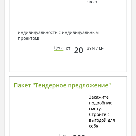
наших специалистов, Вы можете любым
свою
способом связи: закажите обратный звонок,
по viber, e-mail, телефон -
наши контакты
.
Всегда рады Вам помочь!
индивидуальность с индивидуальным
проектом!
20
Цена
: от
BYN / м²
Пакет "Тендерное предложение"
Закажите
подробную
смету.
Стройте с
выгодой для
себя!
Цена