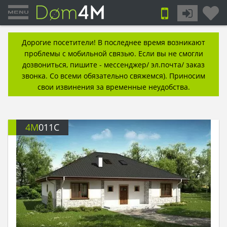
Дорогие посетители! В последнее время возникают
проблемы с мобильной связью. Если вы не смогли
дозвониться, пишите - мессенджер/ эл.почта/ заказ
звонка. Со всеми обязательно свяжемся). Приносим
свои извинения за временные неудобства.
4M
011C