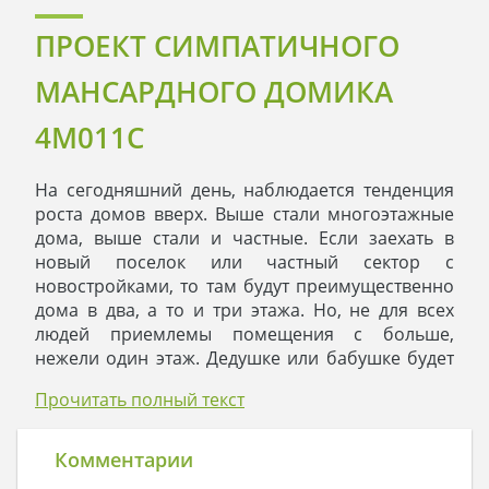
ПРОЕКТ СИМПАТИЧНОГО
МАНСАРДНОГО ДОМИКА
4M011C
На сегодняшний день, наблюдается тенденция
роста домов вверх. Выше стали многоэтажные
дома, выше стали и частные. Если заехать в
новый поселок или частный сектор с
новостройками, то там будут преимущественно
дома в два, а то и три этажа. Но, не для всех
людей приемлемы помещения с больше,
нежели один этаж. Дедушке или бабушке будет
сложно подыматься и опускаться каждый день
Прочитать полный текст
по лестнице. Не нужна она и малышам, которые
еще плохо ходят, но зато хорошо ползают.
Идеальным решением станет одноэтажный дом.
Комментарии
На первом этаже дома 4М011С расположились