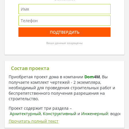
Ваши данные защищены
Состав проекта
Приобретая проект дома в компании
Dom
4
M
, Вы
получаете комплект чертежей - 2 экземпляра,
необходимый для проведения строительных работ и
беспрепятственного получения разрешения на
строительство.
Проект содержит три раздела –
Архитектурный
,
Конструктивный
и
Инженерный:
водоснаб
отопление, вентиляция, канализация,
Прочитать полный текст
электроснабжение (приобретается за дополнительную