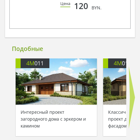
120
Цена
BYN.
Подобные
4M
011
4M
011B
Интересный проект
Классический
загородного дома с эркером и
проект дома 
камином
фасадом