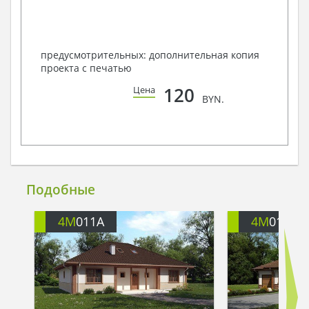
предусмотрительных: дополнительная копия
проекта с печатью
120
Цена
BYN.
Подобные
4M
011A
4M
011G