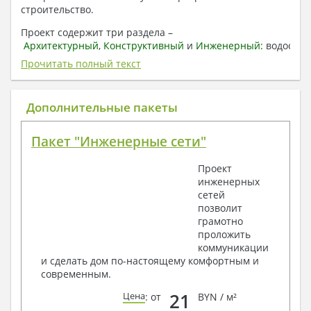
строительство.
Проект содержит три раздела –
Архитектурный
,
Конструктивный
и
Инженерный:
водоснаб
отопление, вентиляция, канализация,
Прочитать полный текст
электроснабжение (приобретается за дополнительную
плату) + Пояснительная записка.
Дополнительные пакеты
1. Архитектурный раздел:
Общие данные по проекту
Пакет "Инженерные сети"
План координационных осей
Поэтажные кладочные планы
Проект
Поэтажные маркировочные планы с
инженерных
экспликацией помещений
сетей
План кровли
позволит
Разрезы и состав конструкций
грамотно
Фасады с ведомостью внешних отделок
проложить
Элементы проемов – спецификация
коммуникации
Ведомость перемычек – сечения и
и сделать дом по-настоящему комфортным и
спецификация
современным.
Экспликация полов
Объемы основных строительных материалов
21
Цена
: от
BYN / м²
Архитектурные узлы в конструкциях