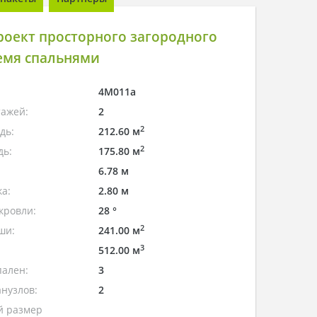
роект просторного загородного
емя спальнями
4M011a
тажей:
2
2
дь:
212.60 м
2
дь:
175.80 м
6.78 м
а:
2.80 м
кровли:
28 °
2
ши:
241.00 м
3
512.00 м
пален:
3
нузлов:
2
 размер