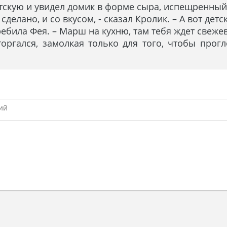
тскую и увидел домик в форме сыра, испещренны
й сделано, и со вкусом, - сказал Кролик. – А вот д
 перебила Фея. – Марш на кухню, там тебя ждет свеж
оргался, замолкая только для того, чтобы прог