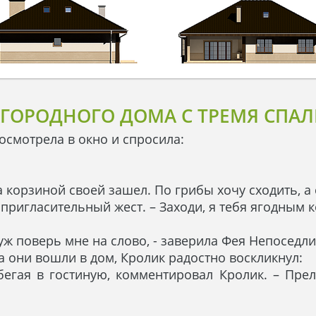
АГОРОДНОГО ДОМА С ТРЕМЯ СПА
осмотрела в окно и спросила:
а корзиной своей зашел. По грибы хочу сходить, а 
ая пригласительный жест. – Заходи, я тебя ягодным
, уж поверь мне на слово, - заверила Фея Непоседл
да они вошли в дом, Кролик радостно воскликнул:
бегая в гостиную, комментировал Кролик. – Преле