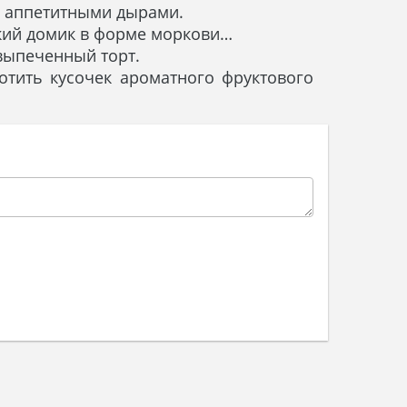
й аппетитными дырами.
етский домик в форме моркови…
евыпеченный торт.
лотить кусочек ароматного фруктового