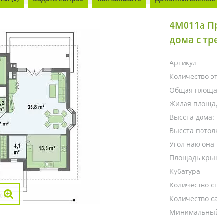
4M011a П
дома с тр
Артикул
Количество э
Общая площа
Жилая площа
Высота дома:
Высота потолк
Угол наклона 
Площадь кры
Кубатура:
Количество с
Количество са
Минимальный