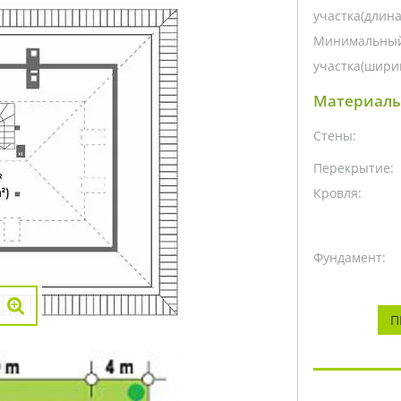
участка(длина
Минимальный
участка(ширин
Материалы
Стены:
Перекрытие:
Кровля:
Фундамент:
П