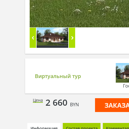
Виртуальный тур
Го
2 660
Цена
ЗАКАЗ
BYN
Информация
Состав проекта
Комментари