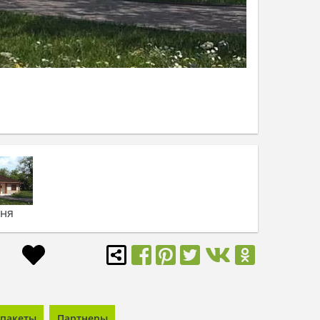
ьня
пакеты
Партнеры