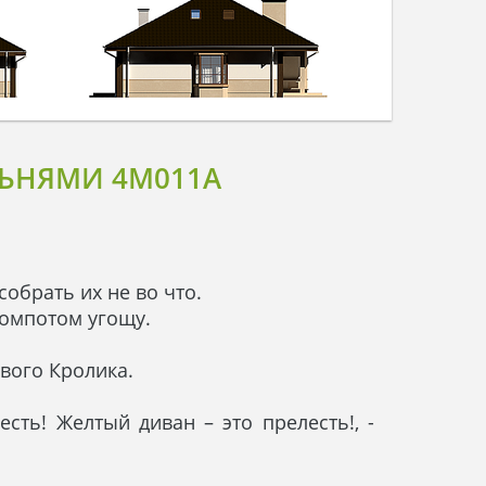
ЛЬНЯМИ 4M011A
собрать их не во что.
 компотом угощу.
ивого Кролика.
сть! Желтый диван – это прелесть!, -