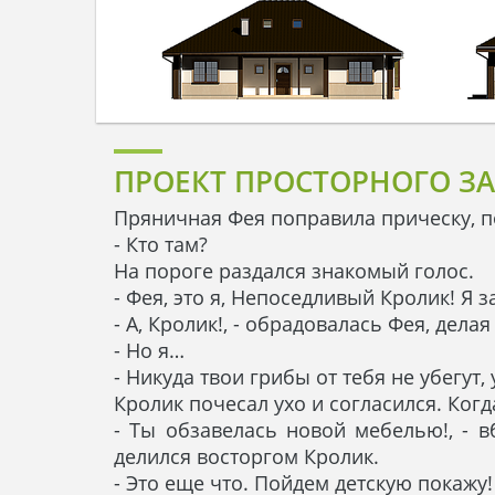
ПРОЕКТ ПРОСТОРНОГО З
Пряничная Фея поправила прическу, п
- Кто там?
На пороге раздался знакомый голос.
- Фея, это я, Непоседливый Кролик! Я з
- А, Кролик!, - обрадовалась Фея, дел
- Но я…
- Никуда твои грибы от тебя не убегут
Кролик почесал ухо и согласился. Ког
- Ты обзавелась новой мебелью!, - в
делился восторгом Кролик.
- Это еще что. Пойдем детскую покажу!