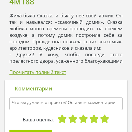
4M188
Жила-была Сказка, и был у нее свой домик. Он
так и назывался: «сказочный домик». Сказка
любила много времени проводить на свежем
воздухе, а потому домик построила себе за
городом. Прежде она позвала своих знакомых-
архитекторов, кудесников и сказала им:
- Друзья! Я хочу, чтобы посреди этого
прелестного двора, усаженного благоухающими
цветами, появился милый, трогательный
Прочитать полный текст
двухэтажный домик. Чтоб он был светлым, как
моя жизнь, уютным, как бабушкин плед, и
теплым, как поцелуй солнца. Так сделайте же
Комментарии
все, чтобы мое гнездышко радовало меня
каждый день!
Посовещавшись, кудесники и архитекторы
создали проект. А после появился двухэтажный
домик. У Сказки появилась терраса, где
Ваша оценка:
солнышко щекотало ее по щекам, стоило ей