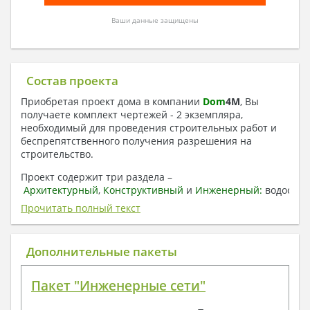
Ваши данные защищены
Состав проекта
Приобретая проект дома в компании
Dom
4
M
, Вы
получаете комплект чертежей - 2 экземпляра,
необходимый для проведения строительных работ и
беспрепятственного получения разрешения на
строительство.
Проект содержит три раздела –
Архитектурный
,
Конструктивный
и
Инженерный:
водоснаб
отопление, вентиляция, канализация,
Прочитать полный текст
электроснабжение (приобретается за дополнительную
плату) + Пояснительная записка.
Дополнительные пакеты
1. Архитектурный раздел:
Общие данные по проекту
Пакет "Инженерные сети"
План координационных осей
Поэтажные кладочные планы