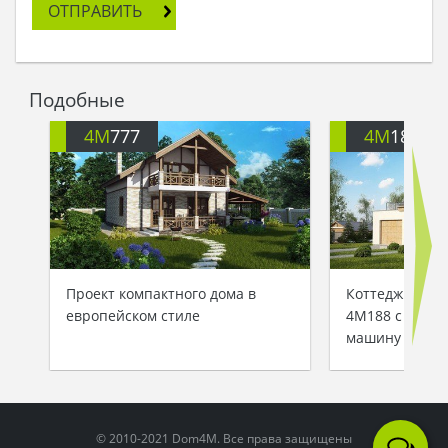
только показать нос на улицу, большая
ОТПРАВИТЬ
гостиная, где на диване лежал подаренный
бабушкой плед, а все комнаты второго этажа
заливал солнечный свет, делающий жизнь
Сказки еще лучше. В одной из комнат второго
Подобные
этажа Сказка обустроила кабинет. Она
положила огромную книгу на деревянный стол,
4M
777
4M
188G
и каждый вечер, прежде чем отправиться спать,
она записывала туда свои сны, которые ждала в
подарок от госпожи Ночи. Сказочный домик
служил ей очагом, комфортным островком
посреди пестрого цветочного сада и радужного
бесконечного лета.
Проект компактного дома в
Коттедж с ман
европейском стиле
4M188 с гараж
машину
© 2010-2021 Dom4M. Все права защищены