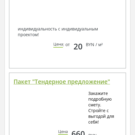
способом связи: закажите обратный звонок,
по viber, e-mail, телефон -
наши контакты
.
Всегда рады Вам помочь!
индивидуальность с индивидуальным
проектом!
20
Цена
: от
BYN / м²
Пакет "Тендерное предложение"
Закажите
подробную
смету.
Стройте с
выгодой для
себя!
660
Цена