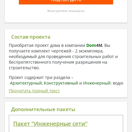
Ваши данные защищены
Состав проекта
Приобретая проект дома в компании
Dom
4
M
, Вы
получаете комплект чертежей - 2 экземпляра,
необходимый для проведения строительных работ и
беспрепятственного получения разрешения на
строительство.
Проект содержит три раздела –
Архитектурный
,
Конструктивный
и
Инженерный:
водоснаб
отопление, вентиляция, канализация,
Прочитать полный текст
электроснабжение (приобретается за дополнительную
плату) + Пояснительная записка.
Дополнительные пакеты
1. Архитектурный раздел:
Общие данные по проекту
Пакет "Инженерные сети"
План координационных осей
Поэтажные кладочные планы