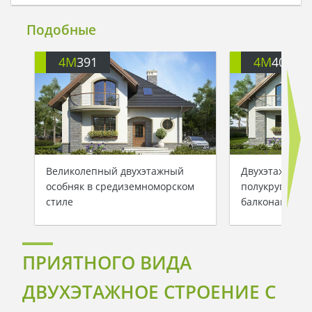
Подобные
4M
391
4M
401
Великолепный двухэтажный
Двухэтажный 
особняк в средиземноморском
полукруглыми
стиле
балконами
ПРИЯТНОГО ВИДА
ДВУХЭТАЖНОЕ СТРОЕНИЕ С