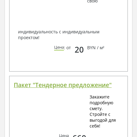
свою
способом связи: закажите обратный звонок,
по viber, e-mail, телефон -
наши контакты
.
Всегда рады Вам помочь!
индивидуальность с индивидуальным
проектом!
20
Цена
: от
BYN / м²
Пакет "Тендерное предложение"
Закажите
подробную
смету.
Стройте с
выгодой для
себя!
Цена