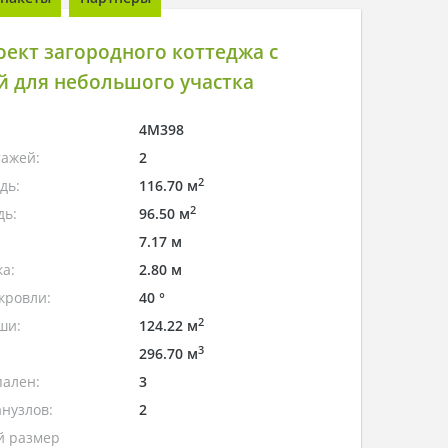
ект загородного коттеджа с
й для небольшого участка
4M398
тажей:
2
2
дь:
116.70 м
2
дь:
96.50 м
7.17 м
а:
2.80 м
кровли:
40 °
2
ши:
124.22 м
3
296.70 м
пален:
3
нузлов:
2
 размер