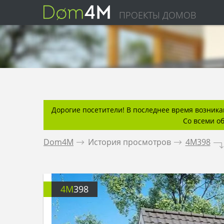
ПРОЕКТЫ ДОМОВ
Дорогие посетители! В последнее время возникаю
Со всеми о
Dom4M
.
История просмотров
.
4M398
.
4M
398