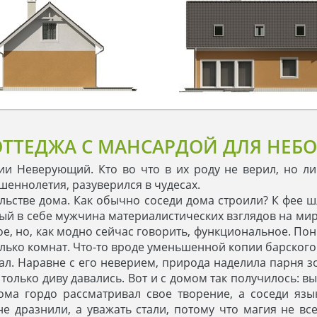
ОТТЕДЖА С МАНСАРДОЙ ДЛЯ НЕБ
 Неверующий. Кто во что в их роду не верил, но лич
шеннолетия, разуверился в чудесах.
льстве дома. Как обычно соседи дома строили? К фее ш
й в себе мужчина материалистических взглядов на мир
, но, как модно сейчас говорить, функциональное. По
сколько комнат. Что-то вроде уменьшенной копии барского
лал. Наравне с его неверием, природа наделила парня 
 только диву давались. Вот и с домом так получилось: 
ма гордо рассматривал свое творение, а соседи язык
 дразнили, а уважать стали, потому что магия не все