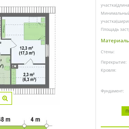
участка(длина
Минимальный
участка(ширин
Площадь заст
Материалы
Стены:
Перекрытие:
Кровля:
Фундамент:
П