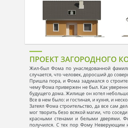
ПРОЕКТ ЗАГОРОДНОГО К
Жил-был Фома по унаследованной фамилии
случается, что человек, доросший до совер
Пришла пора, и Фома задумался о строите
чему Фома привержен не был. Как уверенны
будущего дома. Жилище он хотел небольшое
Все в нем было: и гостиная, и кухня, и не
Затеял Фома строительство, да все сам де
мог творить безо всякой магии, что соседи
красными стенами и белыми дверями. Фо
получился. С тех пор Фому Неверующим не