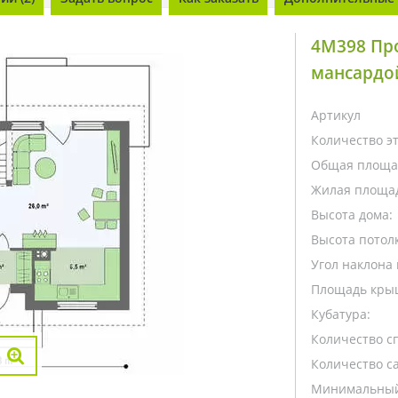
4M398 Про
мансардо
Артикул
Количество э
Общая площа
Жилая площа
Высота дома:
Высота потолк
Угол наклона 
Площадь кры
Кубатура:
Количество с
Количество са
Минимальный