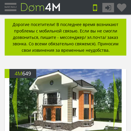
Дорогие посетители! В последнее время возникают
проблемы с мобильной связью. Если вы не смогли
дозвониться, пишите - мессенджер/ эл.почта/ заказ
звонка. Со всеми обязательно свяжемся). Приносим
свои извинения за временные неудобства.
4M
649