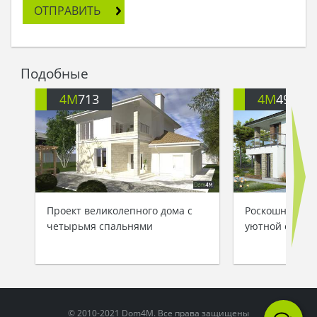
ОТПРАВИТЬ
Подобные
4M
713
4M
499
Проект великолепного дома с
Роскошный дом
четырьмя спальнями
уютной откры
© 2010-2021 Dom4M. Все права защищены