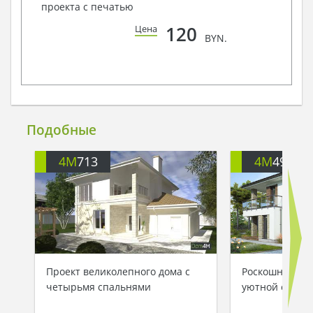
проекта с печатью
120
Цена
BYN.
Подобные
4M
713
4M
499
Проект великолепного дома с
Роскошный дом
четырьмя спальнями
уютной откры