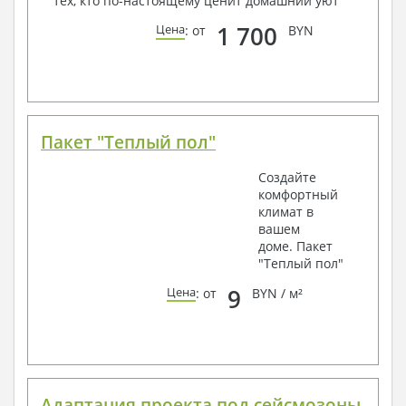
тех, кто по-настоящему ценит домашний уют
1 700
Цена
: от
BYN
Пакет "Теплый пол"
Создайте
комфортный
климат в
вашем
доме. Пакет
"Теплый пол"
9
Цена
: от
BYN / м²
Адаптация проекта под сейсмозоны