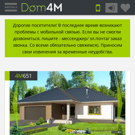
Дорогие посетители! В последнее время возникают
проблемы с мобильной связью. Если вы не смогли
дозвониться, пишите - мессенджер/ эл.почта/ заказ
звонка. Со всеми обязательно свяжемся). Приносим
свои извинения за временные неудобства.
4M
651