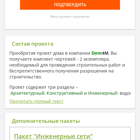
Ваши данные защищены
Состав проекта
Приобретая проект дома в компании
Dom
4
M
, Вы
получаете комплект чертежей - 2 экземпляра,
необходимый для проведения строительных работ и
беспрепятственного получения разрешения на
строительство.
Проект содержит три раздела –
Архитектурный
,
Конструктивный
и
Инженерный:
водоснаб
отопление, вентиляция, канализация,
Прочитать полный текст
электроснабжение (приобретается за дополнительную
плату) + Пояснительная записка.
Дополнительные пакеты
1. Архитектурный раздел:
Общие данные по проекту
Пакет "Инженерные сети"
План координационных осей