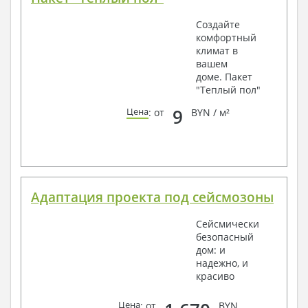
Создайте
комфортный
климат в
вашем
доме. Пакет
"Теплый пол"
9
Цена
: от
BYN / м²
Адаптация проекта под сейсмозоны
Сейсмически
безопасный
дом: и
надежно, и
красиво
Цена
: от
BYN