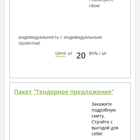
наших специалистов, Вы можете любым
свою
способом связи: закажите обратный звонок,
по viber, e-mail, телефон -
наши контакты
.
Всегда рады Вам помочь!
индивидуальность с индивидуальным
проектом!
20
Цена
: от
BYN / м²
Пакет "Тендерное предложение"
Закажите
подробную
смету.
Стройте с
выгодой для
себя!