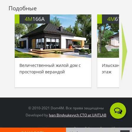
Подобные
4M
166A
4M
6167
Величественный жилой дом с
Изысканное ст
просторной верандой
этаж
© 2010-2021 Dom4M. Все права защищены
Developed by
Ivan Bindyukevych CTO at UAITLAB
This site is protected by reCAPTCHA and the Google
Privacy Policy
and
Terms of Service
apply