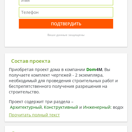
Ваши данные защищены
Состав проекта
Приобретая проект дома в компании
Dom
4
M
, Вы
получаете комплект чертежей - 2 экземпляра,
необходимый для проведения строительных работ и
беспрепятственного получения разрешения на
строительство.
Проект содержит три раздела –
Архитектурный
,
Конструктивный
и
Инженерный:
водоснаб
отопление, вентиляция, канализация,
Прочитать полный текст
электроснабжение (приобретается за дополнительную
плату) + Пояснительная записка.