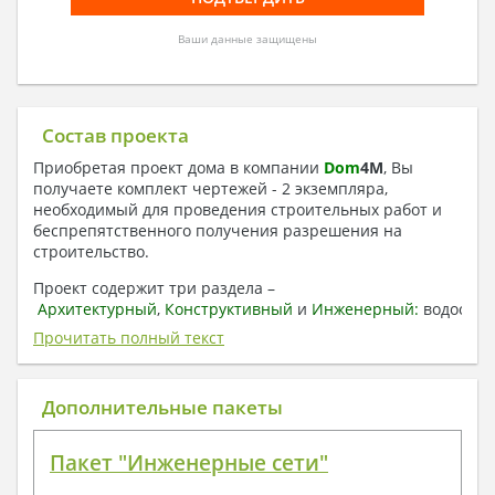
Ваши данные защищены
Состав проекта
Приобретая проект дома в компании
Dom
4
M
, Вы
получаете комплект чертежей - 2 экземпляра,
необходимый для проведения строительных работ и
беспрепятственного получения разрешения на
строительство.
Проект содержит три раздела –
Архитектурный
,
Конструктивный
и
Инженерный:
водоснаб
отопление, вентиляция, канализация,
Прочитать полный текст
электроснабжение (приобретается за дополнительную
плату) + Пояснительная записка.
Дополнительные пакеты
1. Архитектурный раздел:
Общие данные по проекту
Пакет "Инженерные сети"
План координационных осей
Поэтажные кладочные планы