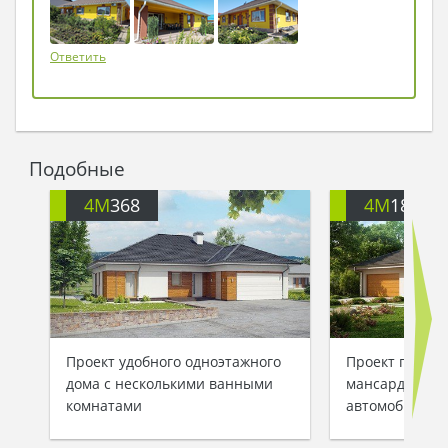
Ответить
Подобные
4M
368
4M
184
Проект удобного одноэтажного
Проект просто
дома с несколькими ванными
мансардой и г
комнатами
автомобилей