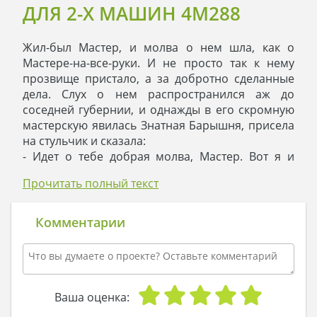
ДЛЯ 2-Х МАШИН 4M288
Жил-был Мастер, и молва о нем шла, как о
Мастере-на-все-руки. И не просто так к нему
прозвище пристало, а за добротно сделанные
дела. Слух о нем распространился аж до
соседней губернии, и однажды в его скромную
мастерскую явилась Знатная Барышня, присела
на стульчик и сказала:
- Идет о тебе добрая молва, Мастер. Вот я и
решила на деле проверить, правду ли люди
Прочитать полный текст
говорят. А задача будет для тебя творческая,
непростая: построй-ка ты для меня дом. Однако,
чтоб был в нем всего один этаж, а на этаже
Комментарии
поместились спальни, гостиная, кухня, кладовка,
гардеробная, и не забудь про встроенный гараж
для двух машин! Справишься – получишь чек на
большую сумму и мои личные рекомендации в
высшем свете. Так что желаю успехов и
Ваша оценка:
удаляюсь, дабы делу не мешать.