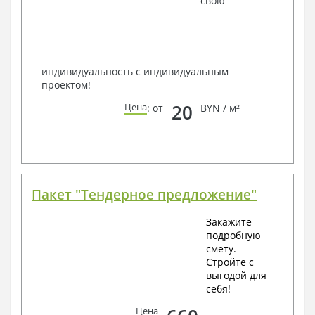
свою
способом связи: закажите обратный звонок,
по viber, e-mail, телефон -
наши контакты
.
Всегда рады Вам помочь!
индивидуальность с индивидуальным
проектом!
20
Цена
: от
BYN / м²
Пакет "Тендерное предложение"
Закажите
подробную
смету.
Стройте с
выгодой для
себя!
Цена