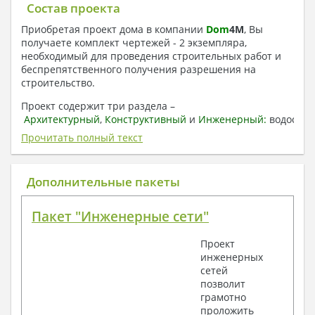
Состав проекта
Приобретая проект дома в компании
Dom
4
M
, Вы
получаете комплект чертежей - 2 экземпляра,
необходимый для проведения строительных работ и
беспрепятственного получения разрешения на
строительство.
Проект содержит три раздела –
Архитектурный
,
Конструктивный
и
Инженерный:
водоснаб
отопление, вентиляция, канализация,
Прочитать полный текст
электроснабжение (приобретается за дополнительную
плату) + Пояснительная записка.
Дополнительные пакеты
1. Архитектурный раздел:
Общие данные по проекту
Пакет "Инженерные сети"
План координационных осей
Поэтажные кладочные планы
Проект
Поэтажные маркировочные планы с
инженерных
экспликацией помещений
сетей
План кровли
позволит
Разрезы и состав конструкций
грамотно
Фасады с ведомостью внешних отделок
проложить
Элементы проемов – спецификация