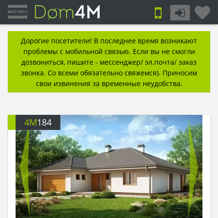
Дорогие посетители! В последнее время возникают
проблемы с мобильной связью. Если вы не смогли
дозвониться, пишите - мессенджер/ эл.почта/ заказ
звонка. Со всеми обязательно свяжемся). Приносим
свои извинения за временные неудобства.
4M
184