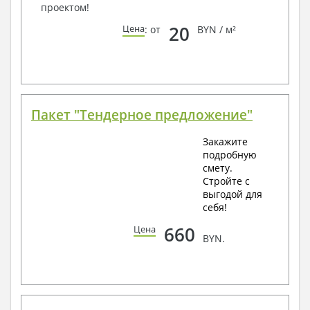
проектом!
20
Цена
: от
BYN / м²
Пакет "Тендерное предложение"
Закажите
подробную
смету.
Стройте с
выгодой для
себя!
660
Цена
BYN.