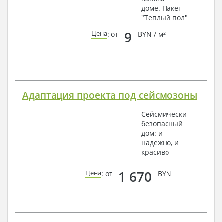
доме. Пакет
"Теплый пол"
9
Цена
: от
BYN / м²
Адаптация проекта под сейсмозоны
Сейсмически
безопасный
дом: и
надежно, и
красиво
1 670
Цена
: от
BYN