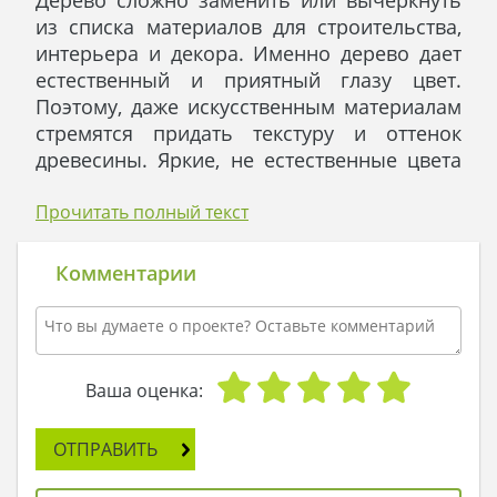
из списка материалов для строительства,
интерьера и декора. Именно дерево дает
естественный и приятный глазу цвет.
Поэтому, даже искусственным материалам
стремятся придать текстуру и оттенок
древесины. Яркие, не естественные цвета
появляются и исчезают в архитектуре и
дизайне, а цвет дерева остается во всех
Прочитать полный текст
эпохах. Конечно, с развитием технологий
совершенствуются и меняются способы
Комментарии
обработки материала, как следствие
меняется и форма готовых изделий. Но все
же, факт остается фактом: дерево
присутствует в каждом доме.
Ваша оценка:
Много предметов, элементов декора и
интерьера, сделанных из дерева или под
ОТПРАВИТЬ
дерево, имеется в доме 4М184. Это видно
даже с улицы. Коричневые, а не