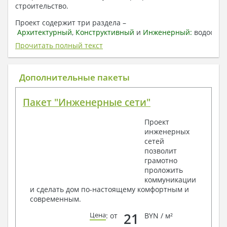
строительство.
Проект содержит три раздела –
Архитектурный
,
Конструктивный
и
Инженерный:
водоснаб
отопление, вентиляция, канализация,
Прочитать полный текст
электроснабжение (приобретается за дополнительную
плату) + Пояснительная записка.
Дополнительные пакеты
1. Архитектурный раздел:
Общие данные по проекту
Пакет "Инженерные сети"
План координационных осей
Поэтажные кладочные планы
Проект
Поэтажные маркировочные планы с
инженерных
экспликацией помещений
сетей
План кровли
позволит
Разрезы и состав конструкций
грамотно
Фасады с ведомостью внешних отделок
проложить
Элементы проемов – спецификация
коммуникации
Ведомость перемычек – сечения и
и сделать дом по-настоящему комфортным и
спецификация
современным.
Экспликация полов
Объемы основных строительных материалов
21
Цена
: от
BYN / м²
Архитектурные узлы в конструкциях