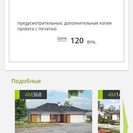
предусмотрительных: дополнительная копия
проекта с печатью
120
Цена
BYN.
Подобные
4M
368
4M
144