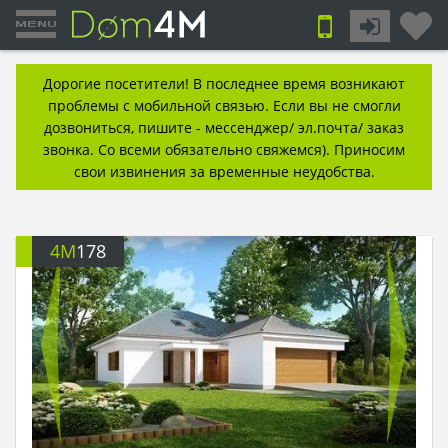
Дорогие посетители! В последнее время возникают
проблемы с мобильной связью. Если вы не смогли
дозвониться, пишите - мессенджер/ эл.почта/ заказ
звонка. Со всеми обязательно свяжемся). Приносим
свои извинения за временные неудобства.
4M
178