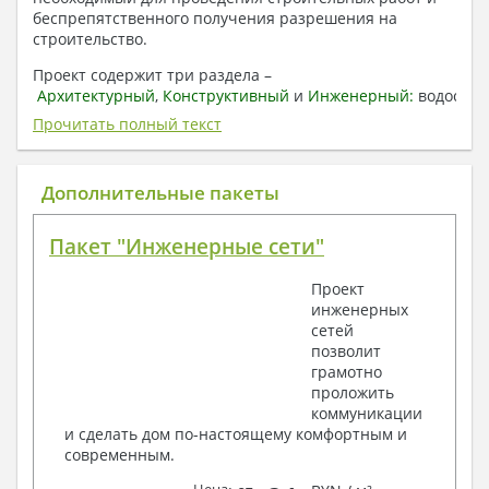
беспрепятственного получения разрешения на
строительство.
Проект содержит три раздела –
Архитектурный
,
Конструктивный
и
Инженерный:
водоснаб
отопление, вентиляция, канализация,
Прочитать полный текст
электроснабжение (приобретается за дополнительную
плату) + Пояснительная записка.
Дополнительные пакеты
1. Архитектурный раздел:
Общие данные по проекту
Пакет "Инженерные сети"
План координационных осей
Поэтажные кладочные планы
Проект
Поэтажные маркировочные планы с
инженерных
экспликацией помещений
сетей
План кровли
позволит
Разрезы и состав конструкций
грамотно
Фасады с ведомостью внешних отделок
проложить
Элементы проемов – спецификация
коммуникации
Ведомость перемычек – сечения и
и сделать дом по-настоящему комфортным и
спецификация
современным.
Экспликация полов
Объемы основных строительных материалов