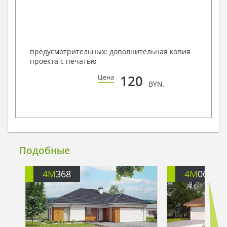
предусмотрительных: дополнительная копия
проекта с печатью
120
Цена
BYN.
Подобные
4M
368
4M
060