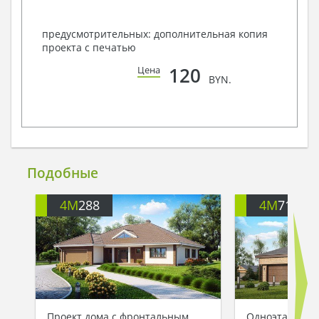
предусмотрительных: дополнительная копия
проекта с печатью
120
Цена
BYN.
Подобные
4M
288
4M
719
Проект дома с фронтальным
Одноэтажный 