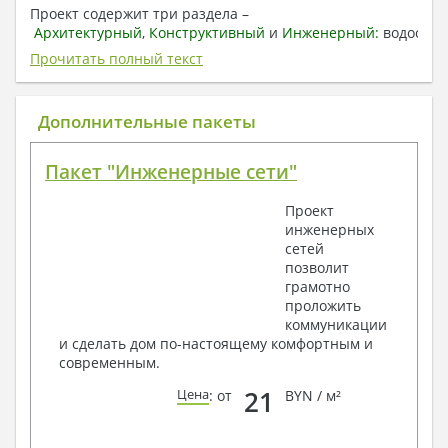
Проект содержит три раздела –
Архитектурный
,
Конструктивный
и
Инженерный:
водоснаб
отопление, вентиляция, канализация,
Прочитать полный текст
электроснабжение (приобретается за дополнительную
плату) + Пояснительная записка.
Дополнительные пакеты
1. Архитектурный раздел:
Общие данные по проекту
Пакет "Инженерные сети"
План координационных осей
Поэтажные кладочные планы
Проект
Поэтажные маркировочные планы с
инженерных
экспликацией помещений
сетей
План кровли
позволит
Разрезы и состав конструкций
грамотно
Фасады с ведомостью внешних отделок
проложить
Элементы проемов – спецификация
коммуникации
Ведомость перемычек – сечения и
и сделать дом по-настоящему комфортным и
спецификация
современным.
Экспликация полов
Объемы основных строительных материалов
21
Цена
: от
BYN / м²
Архитектурные узлы в конструкциях
2. Конструктивный раздел: