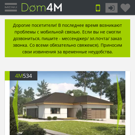
Дорогие посетители! В последнее время возникают
проблемы с мобильной связью. Если вы не смогли
дозвониться, пишите - мессенджер/ эл.почта/ заказ
звонка. Со всеми обязательно свяжемся). Приносим
свои извинения за временные неудобства.
4M
534